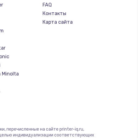
er
FAQ
Контакты
Карта сайта
um
tar
onic
i
 Minolta
s
ung
rk
, перечисленные на сайте printer-iq.ru,
с целью индивидуализации соответствующих