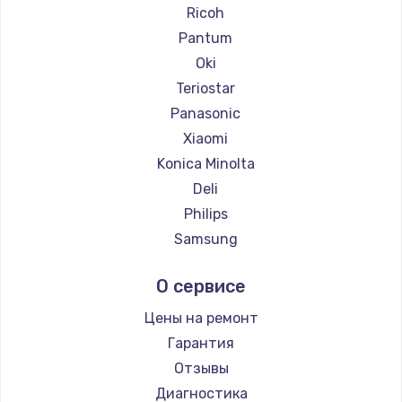
Ricoh
Pantum
Oki
Teriostar
Panasonic
Xiaomi
Konica Minolta
Deli
Philips
Samsung
Kodak
О сервисе
Lexmark
Sharp
Цены на ремонт
TSC
Гарантия
Fujitsu
Отзывы
Godex
Диагностика