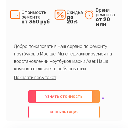
Время
Стоимость
Скидка
ремонта
до
ремонта
от 20
от 350 руб
20%
мин
Добро пожаловать в наш сервис по ремонту
ноутбуков в Москве. Мы специализируемся на
восстановлении ноутбуков марки Aser. Наша
команда включает в себя опытных
профессионалов с обширными знаниями и
многолетним опытом в данной области. Мы
предлагаем быстрый и качественный ремонт с
УЗНАТЬ СТОИМОСТЬ
использованием оригинальных компонентов, а
также гарантируем качество всех
КОНСУЛЬТАЦИЯ
проведенных работ. Наша цель - предоставить
клиентам надежное и профессиональное