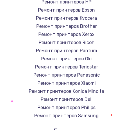
Ремонт принтеров HP
Заказать
Ремонт принтеров Epson
Ремонт принтеров Kyocera
Замена северного моста
Ремонт принтеров Brother
2750 руб.
Ремонт принтеров Xerox
Заказать
Ремонт принтеров Ricoh
Ремонт принтеров Pantum
Замена SSD
Ремонт принтеров Oki
1345 руб.
Ремонт принтеров Teriostar
Заказать
Ремонт принтеров Panasonic
Ремонт принтеров Xiaomi
Замена аккумулятора
Ремонт принтеров Konica Minolta
620 руб.
Ремонт принтеров Deli
Заказать
Ремонт принтеров Philips
Ремонт принтеров Samsung
Замена клавиатуры
Ремонт принтеров Kodak
990 руб.