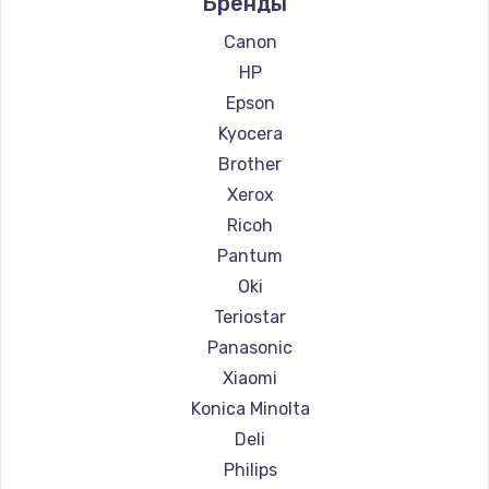
Бренды
Ремонт принтеров Lexmark
Заказать
Ремонт принтеров Sharp
Canon
Ремонт принтеров TSC
Замена корпуса
HP
Ремонт принтеров Fujitsu
890 руб.
Epson
Ремонт принтеров Godex
Kyocera
Заказать
Brother
Замена HDMI
Xerox
390 руб.
Ricoh
Pantum
Заказать
Oki
Teriostar
Panasonic
Xiaomi
Konica Minolta
Deli
Philips