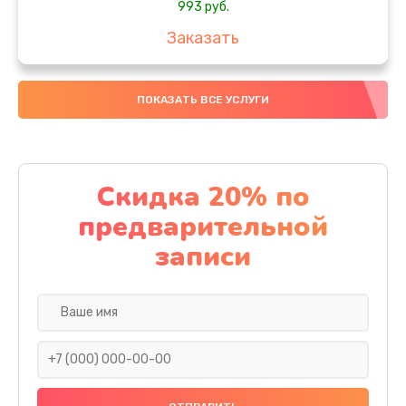
993 руб.
Заказать
Ремонт подсветки
ПОКАЗАТЬ ВСЕ УСЛУГИ
1200 руб.
Заказать
Настройка BIOS
Скидка 20% по
995 руб.
предварительной
Заказать
записи
Замена видеочипа
2745 руб.
Заказать
Ремонт разъема питания