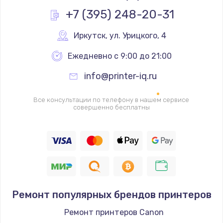
Заказать
+7 (395) 248-20-31
Замена системы охлаждения
Иркутск
,
 ул. Урицкого, 4
1645 руб.
Ежедневно с 9:00 до 21:00
Заказать
info@printer-iq.ru
Замена термопасты
Все консультации по телефону в нашем сервисе
1060 руб.
совершенно бесплатны
Заказать
Замена шлейфа матрицы
1095 руб.
Заказать
Ремонт популярных брендов принтеров
Замена экрана
Ремонт принтеров Canon
940 руб.