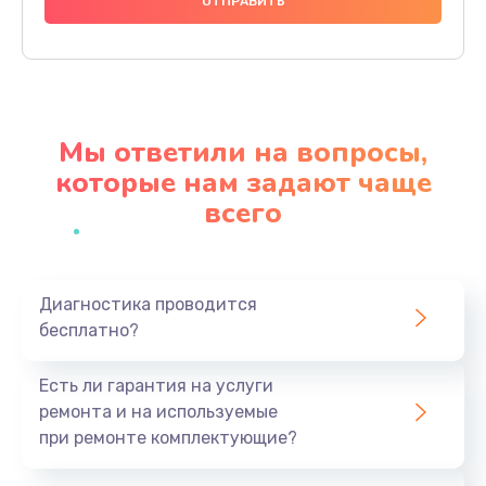
1090 руб.
Заказать
Замена видеокарты
2045 руб.
Мы ответили на вопросы,
Заказать
которые нам задают чаще
всего
Ремонт цепей питания
3200 руб.
Заказать
Диагностика проводится
бесплатно?
Замена жесткого диска
745 руб.
Есть ли гарантия на услуги
Заказать
ремонта и на используемые
при ремонте комплектующие?
Установка драйверов
945 руб.