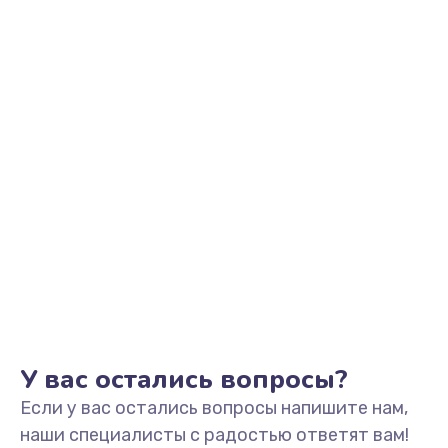
Заказать
Замена южного моста
2750 руб.
Заказать
Замена контроллера питания
1490 руб.
Заказать
Замена тачпада
1745 руб.
Заказать
У вас остались вопросы?
Если у вас остались вопросы напишите нам,
Замена USB порта
наши специалисты с радостью ответят вам!
1245 руб.