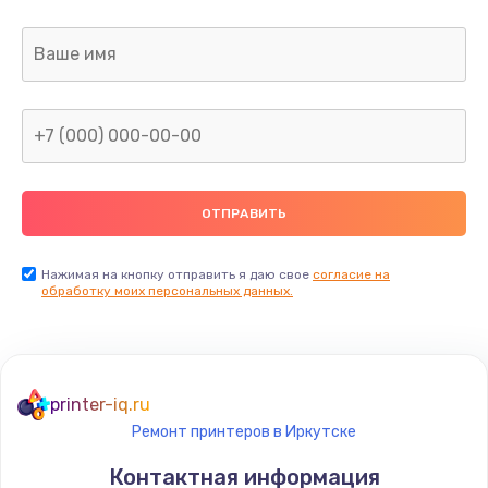
Заказать
Замена звуковой карты
1495 руб.
Заказать
Замена микрофона
1500 руб.
Заказать
Нажимая на кнопку отправить я даю свое
согласие на
обработку моих персональных данных.
Замена оперативной памяти
960 руб.
Заказать
printer-iq.ru
Ремонт принтеров в Иркутске
Замена процессора
Контактная информация
1290 руб.