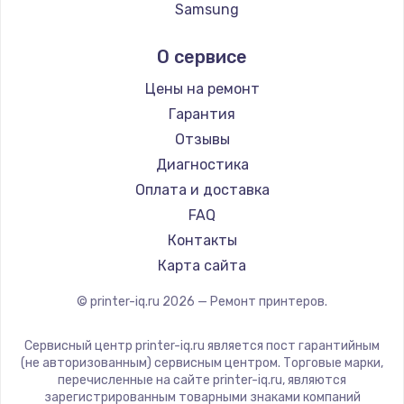
Samsung
Kodak
О сервисе
Lexmark
Sharp
Цены на ремонт
TSC
Гарантия
Fujitsu
Отзывы
Godex
Диагностика
Оплата и доставка
FAQ
Контакты
Карта сайта
© printer-iq.ru
2026
— Ремонт принтеров.
Сервисный центр printer-iq.ru является пост гарантийным
(не авторизованным) сервисным центром. Торговые марки,
перечисленные на сайте printer-iq.ru, являются
зарегистрированным товарными знаками компаний