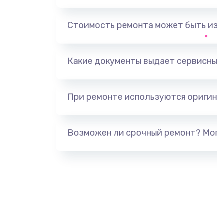
Замена контроллера питания
Стоимость ремонта может быть и
Замена тачпада
Какие документы выдает сервисны
Замена USB порта
При ремонте используются оригин
Замена звуковой карты
Замена микрофона
Возможен ли срочный ремонт? Мог
Замена оперативной памяти
Замена процессора
Замена системы охлаждения