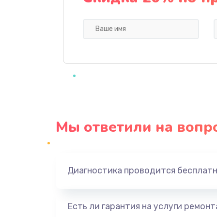
Ремонт цепей питания
Замена жесткого диска
Установка драйверов
Замена вебкамеры
Мы ответили на вопр
Ремонт петель крышки
Настройка Wi-Fi
Диагностика проводится бесплат
Замена шим-контроллера
Есть ли гарантия на услуги ремон
Замена южного моста