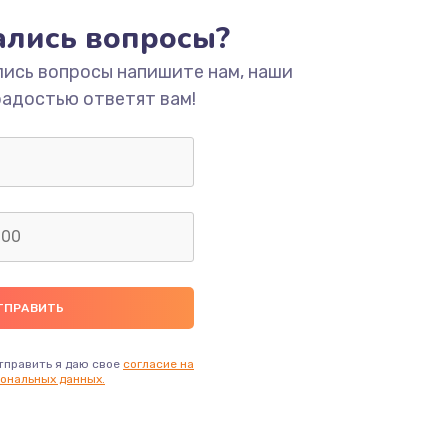
тались вопросы?
ать
лись вопросы напишите нам, наши
радостью ответят вам!
ать
ать
ать
ать
ать
тправить я даю свое
согласие на
ональных данных.
ать
ать