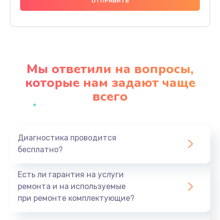
1000 руб.
Заказать
Ремонт материнской платы
4500 руб.
Мы ответили на вопросы,
Заказать
которые нам задают чаще
всего
Профилактическая чистка
1000 руб.
Заказать
Диагностика проводится
бесплатно?
Прошивка BIOS
1920 руб.
Есть ли гарантия на услуги
Заказать
ремонта и на используемые
при ремонте комплектующие?
Замена северного моста
1440 руб.