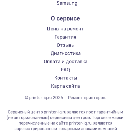
Samsung
Заказать
Kodak
О сервисе
Lexmark
Замена электроконфорки
Sharp
Цены на ремонт
1300 руб.
TSC
Гарантия
Заказать
Fujitsu
Отзывы
Godex
Диагностика
Техобслуживание
Оплата и доставка
900 руб.
FAQ
Заказать
Контакты
Карта сайта
Установка / подключение / демонтаж
1300 руб.
© printer-iq.ru
2026
— Ремонт принтеров.
Заказать
Сервисный центр printer-iq.ru является пост гарантийным
(не авторизованным) сервисным центром. Торговые марки,
Прошивка
перечисленные на сайте printer-iq.ru, являются
1400 руб.
зарегистрированным товарными знаками компаний