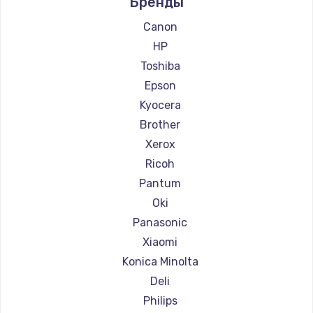
Бренды
Ремонт принтеров Lexmark
Заказать
Ремонт принтеров Sharp
Canon
Ремонт принтеров TSC
HP
Замена сенсорного датчика
Ремонт принтеров Fujitsu
Toshiba
1300 руб.
Ремонт принтеров Godex
Epson
Заказать
Kyocera
Brother
Замена сигнальной лампы
Xerox
1200 руб.
Ricoh
Заказать
Pantum
Oki
Замена системной платы
Panasonic
1500 руб.
Xiaomi
Заказать
Konica Minolta
Deli
Замена температурного датчика
Philips
2500 руб.