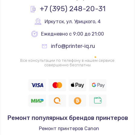
Заказать
+7 (395) 248-20-31
Замена реле
Иркутск
,
 ул. Урицкого, 4
1000 руб.
Ежедневно с 9:00 до 21:00
Заказать
info@printer-iq.ru
Замена термопредохранителя
Все консультации по телефону в нашем сервисе
700 руб.
совершенно бесплатны
Заказать
Замена ТЭНа
2500 руб.
Заказать
Ремонт популярных брендов принтеров
Замена шнура
Ремонт принтеров Canon
1400 руб.