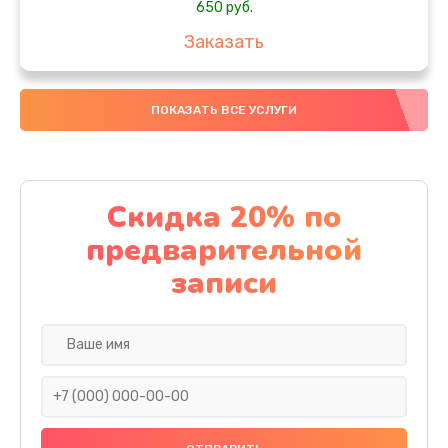
650 руб.
Заказать
Замена аккумулятора
ПОКАЗАТЬ ВСЕ УСЛУГИ
4000 руб.
Заказать
Замена материнской платы
Скидка 20% по
1100 руб.
предварительной
Заказать
записи
Замена масла
750 руб.
Заказать
Замена праймера