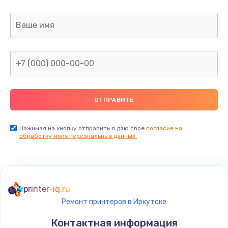
Заказать
Ремонт капиллярной трубки
400 руб.
Заказать
Замена блока питания
1000 руб.
Заказать
Нажимая на кнопку отправить я даю свое
согласие на
обработку моих персональных данных.
Прошивка / разблокировка
900 руб.
Заказать
printer-iq.ru
Ремонт принтеров в Иркутске
Замена термостата
Контактная информация
1200 руб.