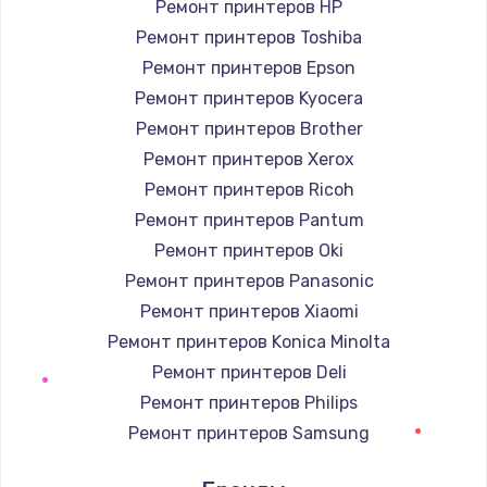
Ремонт принтеров HP
Заказать
Ремонт принтеров Toshiba
Ремонт принтеров Epson
Замена / ремонт электронного модуля
управления
Ремонт принтеров Kyocera
600 руб.
Ремонт принтеров Brother
Ремонт принтеров Xerox
Заказать
Ремонт принтеров Ricoh
Замена конфорки
Ремонт принтеров Pantum
1100 руб.
Ремонт принтеров Oki
Заказать
Ремонт принтеров Panasonic
Ремонт принтеров Xiaomi
Замена платы сенсора
Ремонт принтеров Konica Minolta
900 руб.
Ремонт принтеров Deli
Заказать
Ремонт принтеров Philips
Ремонт принтеров Samsung
Замена регулятора режимов конфорки
Ремонт принтеров Kodak
900 руб.