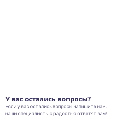
Заказать
Замена видеоадаптера (видеокарты)
1800 руб.
Заказать
Замена, перепайка чипа
1300 руб.
Заказать
Замена HDMI-разъема
650 руб.
Заказать
У вас остались вопросы?
Если у вас остались вопросы напишите нам,
Замена/Pемонт карбюратора
наши специалисты с радостью ответят вам!
1300 руб.