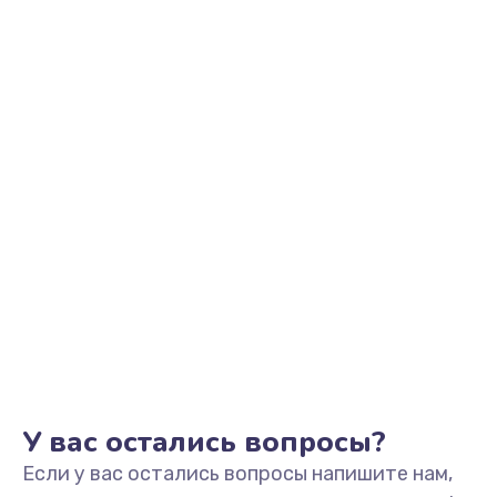
2500 руб.
Заказать
Замена видеоадаптера (видеокарты)
1800 руб.
Заказать
Замена, перепайка чипа
1300 руб.
Заказать
Замена HDMI-разъема
650 руб.
Заказать
У вас остались вопросы?
Если у вас остались вопросы напишите нам,
Замена/Pемонт карбюратора