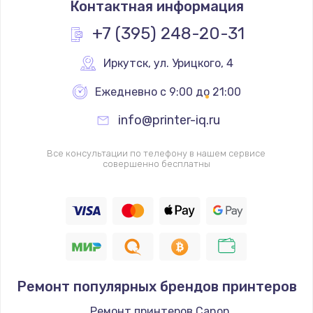
Контактная информация
1200 руб.
Заказать
+7 (395) 248-20-31
Замена реле
Иркутск
,
 ул. Урицкого, 4
1000 руб.
Ежедневно с 9:00 до 21:00
Заказать
info@printer-iq.ru
Замена термопредохранителя
Все консультации по телефону в нашем сервисе
700 руб.
совершенно бесплатны
Заказать
Замена ТЭНа
2500 руб.
Заказать
Ремонт популярных брендов принтеров
Замена шнура
Ремонт принтеров Canon