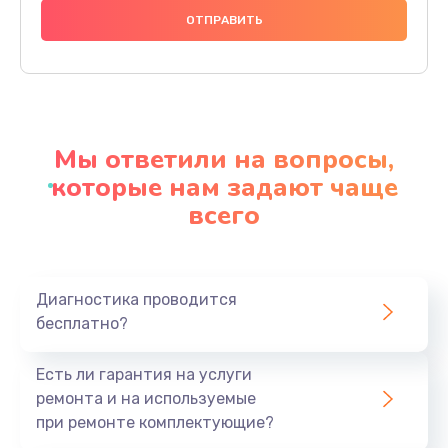
1000 руб.
Заказать
Ремонт материнской платы
4500 руб.
Мы ответили на вопросы,
Заказать
которые нам задают чаще
всего
Профилактическая чистка
1000 руб.
Заказать
Диагностика проводится
бесплатно?
Прошивка BIOS
1920 руб.
Есть ли гарантия на услуги
Заказать
ремонта и на используемые
при ремонте комплектующие?
Замена северного моста