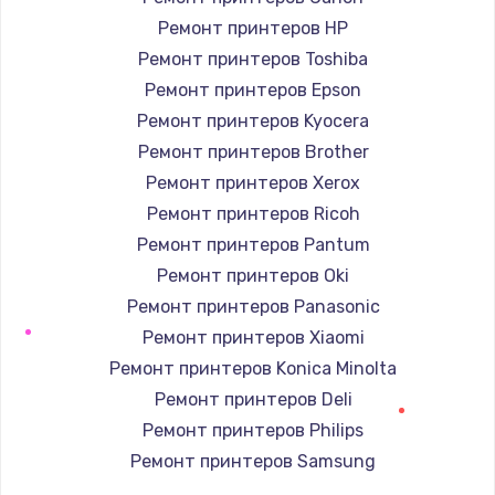
1400 руб.
Ремонт принтеров HP
Заказать
Ремонт принтеров Toshiba
Ремонт принтеров Epson
Замена / ремонт электронного модуля
управления
Ремонт принтеров Kyocera
600 руб.
Ремонт принтеров Brother
Ремонт принтеров Xerox
Заказать
Ремонт принтеров Ricoh
Замена конфорки
Ремонт принтеров Pantum
1100 руб.
Ремонт принтеров Oki
Заказать
Ремонт принтеров Panasonic
Ремонт принтеров Xiaomi
Замена платы сенсора
Ремонт принтеров Konica Minolta
900 руб.
Ремонт принтеров Deli
Заказать
Ремонт принтеров Philips
Ремонт принтеров Samsung
Замена регулятора режимов конфорки
Ремонт принтеров Kodak