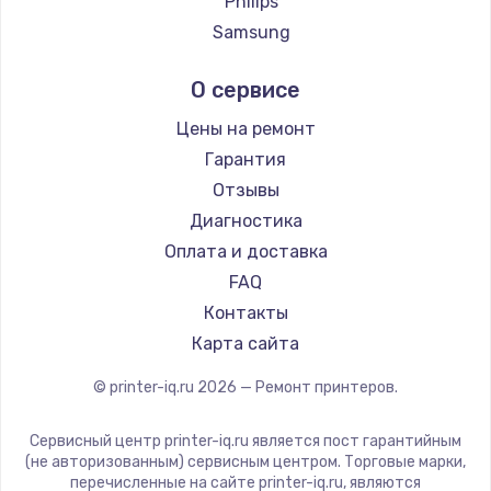
Philips
2500 руб.
Samsung
Заказать
Kodak
О сервисе
Lexmark
Замена электроконфорки
Sharp
Цены на ремонт
1300 руб.
TSC
Гарантия
Заказать
Fujitsu
Отзывы
Godex
Диагностика
Техобслуживание
Оплата и доставка
900 руб.
FAQ
Заказать
Контакты
Карта сайта
Установка / подключение / демонтаж
1300 руб.
© printer-iq.ru
2026
— Ремонт принтеров.
Заказать
Сервисный центр printer-iq.ru является пост гарантийным
(не авторизованным) сервисным центром. Торговые марки,
Прошивка
перечисленные на сайте printer-iq.ru, являются