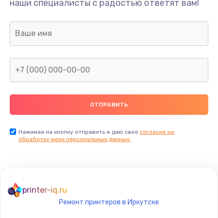
наши специалисты с радостью ответят вам!
1300 руб.
Заказать
Ремонт капиллярной трубки
400 руб.
Заказать
Замена блока питания
1000 руб.
Заказать
Нажимая на кнопку отправить я даю свое
согласие на
обработку моих персональных данных.
Прошивка / разблокировка
900 руб.
Заказать
printer-iq.ru
Ремонт принтеров в Иркутске
Замена термостата