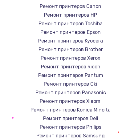
Ремонт принтеров Canon
1400 руб.
Ремонт принтеров HP
Заказать
Ремонт принтеров Toshiba
Ремонт принтеров Epson
Замена / ремонт электронного модуля
управления
Ремонт принтеров Kyocera
600 руб.
Ремонт принтеров Brother
Ремонт принтеров Xerox
Заказать
Ремонт принтеров Ricoh
Замена конфорки
Ремонт принтеров Pantum
1100 руб.
Ремонт принтеров Oki
Заказать
Ремонт принтеров Panasonic
Ремонт принтеров Xiaomi
Замена платы сенсора
Ремонт принтеров Konica Minolta
900 руб.
Ремонт принтеров Deli
Заказать
Ремонт принтеров Philips
Ремонт принтеров Samsung