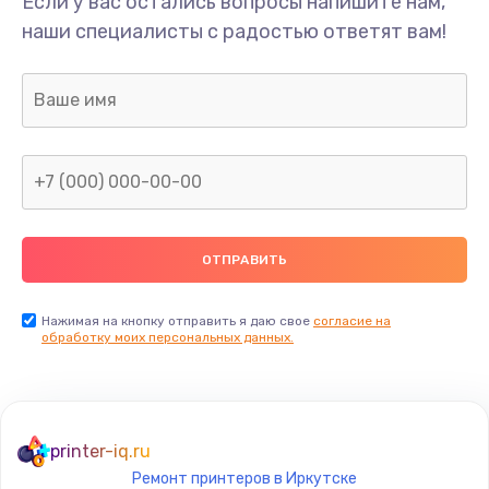
Если у вас остались вопросы напишите нам,
Замена/Pемонт карбюратора
наши специалисты с радостью ответят вам!
1300 руб.
Заказать
Ремонт капиллярной трубки
400 руб.
Заказать
Замена блока питания
1000 руб.
Заказать
Нажимая на кнопку отправить я даю свое
согласие на
обработку моих персональных данных.
Прошивка / разблокировка
900 руб.
Заказать
printer-iq.ru
Ремонт принтеров в Иркутске