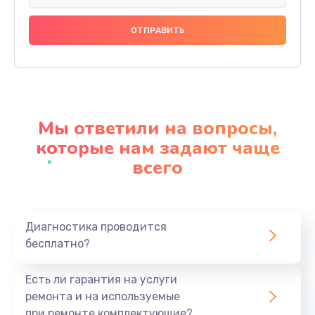
Замена праймера
1000 руб.
Заказать
Ремонт материнской платы
4500 руб.
Мы ответили на вопросы,
Заказать
которые нам задают чаще
всего
Профилактическая чистка
1000 руб.
Заказать
Диагностика проводится
бесплатно?
Прошивка BIOS
1920 руб.
Есть ли гарантия на услуги
Заказать
ремонта и на используемые
при ремонте комплектующие?