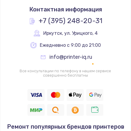
Замена термостата
Контактная информация
1200 руб.
Заказать
+7 (395) 248-20-31
Замена реле
Иркутск
,
 ул. Урицкого, 4
1000 руб.
Ежедневно с 9:00 до 21:00
Заказать
info@printer-iq.ru
Замена термопредохранителя
Все консультации по телефону в нашем сервисе
700 руб.
совершенно бесплатны
Заказать
Замена ТЭНа
2500 руб.
Заказать
Ремонт популярных брендов принтеров
Замена шнура