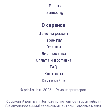
Замена температурного датчика
Philips
2500 руб.
Samsung
Заказать
Kodak
О сервисе
Lexmark
Замена электроконфорки
Sharp
Цены на ремонт
1300 руб.
TSC
Гарантия
Заказать
Fujitsu
Отзывы
Godex
Диагностика
Техобслуживание
Оплата и доставка
900 руб.
FAQ
Заказать
Контакты
Карта сайта
Установка / подключение / демонтаж
1300 руб.
© printer-iq.ru
2026
— Ремонт принтеров.
Заказать
Сервисный центр printer-iq.ru является пост гарантийным
(не авторизованным) сервисным центром. Торговые марки,