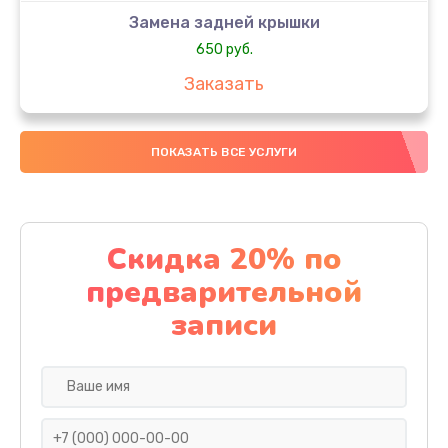
Замена задней крышки
650 руб.
Заказать
Замена аккумулятора
ПОКАЗАТЬ ВСЕ УСЛУГИ
4000 руб.
Заказать
Замена материнской платы
Скидка 20% по
1100 руб.
предварительной
Заказать
записи
Замена масла
750 руб.
Заказать