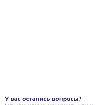
Ремонт цепи питания
2500 руб.
Заказать
Замена видеоадаптера (видеокарты)
1800 руб.
Заказать
Замена, перепайка чипа
1300 руб.
Заказать
Замена HDMI-разъема
650 руб.
Заказать
У вас остались вопросы?