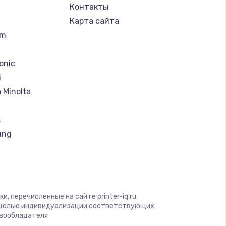
Контакты
Карта сайта
um
onic
i
 Minolta
s
ung
rk
, перечисленные на сайте printer-iq.ru,
u
с целью индивидуализации соответствующих
авообладателя
x