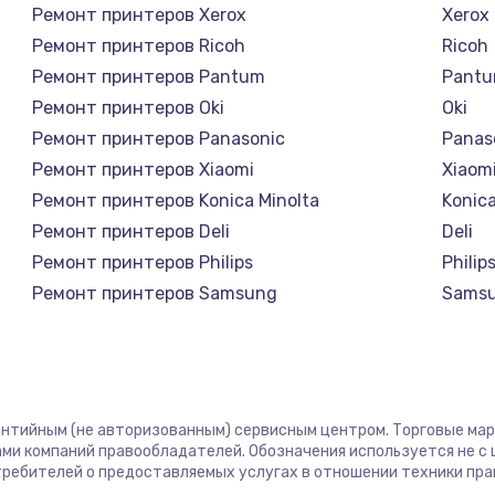
Ремонт принтеров Xerox
Xerox
Ремонт принтеров Ricoh
Ricoh
Ремонт принтеров Pantum
Pant
Ремонт принтеров Oki
Oki
Ремонт принтеров Panasonic
Panas
Ремонт принтеров Xiaomi
Xiaom
Ремонт принтеров Konica Minolta
Konica
Ремонт принтеров Deli
Deli
Ремонт принтеров Philips
Philip
Ремонт принтеров Samsung
Sams
Ремонт принтеров Kodak
Kodak
Ремонт принтеров Lexmark
Lexma
Ремонт принтеров Sharp
Sharp
Ремонт принтеров TSC
TSC
рантийным (не авторизованным) сервисным центром. Торговые марки
Ремонт принтеров Fujitsu
Fujits
ми компаний правообладателей. Обозначения используется не 
отребителей о предоставляемых услугах в отношении техники пр
Ремонт принтеров Godex
Gode