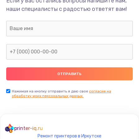
Если у вас остались вопросы напишите нам,
Замена USB-разъема (micro-usb) телефона
наши специалисты с радостью ответят вам!
377 руб.
Заказать
Замена аудио разъема телефона
1330 руб.
Заказать
Замена разъема/гнезда зарядки телефона
395 руб.
Заказать
Нажимая на кнопку отправить я даю свое
согласие на
обработку моих персональных данных.
Замена задней крышки телефона
224 руб.
Заказать
printer-iq.ru
Ремонт принтеров в Иркутске