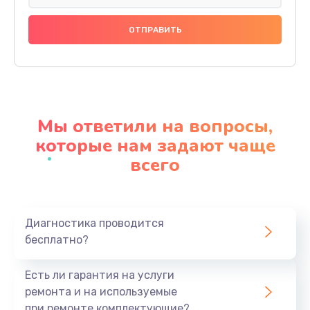
Замена аудиокодека телефона
666 руб.
Заказать
Замена микросхем питания телефона
285 руб.
Мы ответили на вопросы,
Заказать
которые нам задают чаще
всего
Замена процессора телефона
587 руб.
Заказать
Диагностика проводится
бесплатно?
Восстановление данных телефона
554 руб.
Есть ли гарантия на услуги
Заказать
ремонта и на используемые
при ремонте комплектующие?