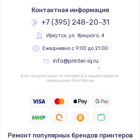
Замена корпуса телефона
Контактная информация
448 руб.
Заказать
+7 (395) 248-20-31
Замена камеры телефона
Иркутск
,
 ул. Урицкого, 4
293 руб.
Ежедневно с 9:00 до 21:00
Заказать
info@printer-iq.ru
Замена динамика телефона
Все консультации по телефону в нашем сервисе
709 руб.
совершенно бесплатны
Заказать
Замена микрофона телефона
529 руб.
Заказать
Ремонт популярных брендов принтеров
Замена шлейфа матрицы телефона