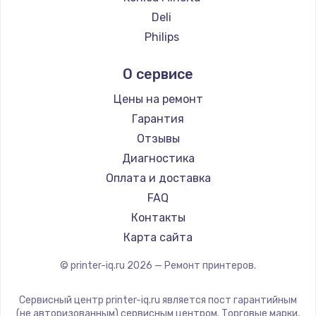
Deli
Philips
Samsung
О сервисе
Kodak
Lexmark
Цены на ремонт
TSC
Гарантия
Fujitsu
Отзывы
Godex
Диагностика
Оплата и доставка
FAQ
Контакты
Карта сайта
© printer-iq.ru
2026
— Ремонт принтеров.
Сервисный центр printer-iq.ru является пост гарантийным
(не авторизованным) сервисным центром. Торговые марки,