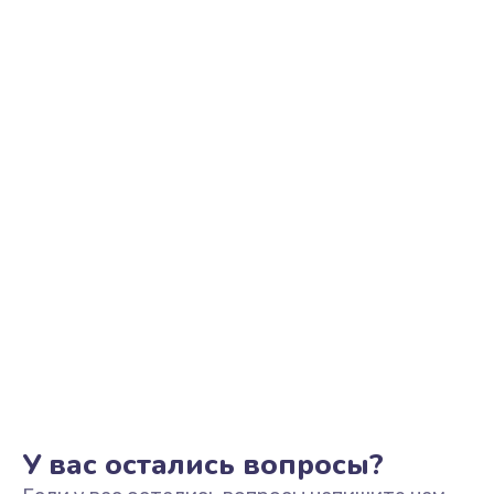
Прошивка телефона
705 руб.
Заказать
Разблокировка телефона
226 руб.
Заказать
Замена держателя SIM-карты телефона
679 руб.
Заказать
Ультразвуковая чистка телефона
554 руб.
Заказать
У вас остались вопросы?