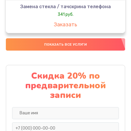
Замена стекла / тачскрина телефона
341 руб.
Заказать
Замена контроллера питания телефона
ПОКАЗАТЬ ВСЕ УСЛУГИ
273 руб.
Заказать
Замена вибромотора телефона
Скидка 20% по
332 руб.
предварительной
Заказать
записи
Замена разъема наушников телефона
353 руб.
Заказать