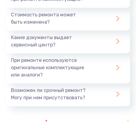
Русификация телефона
386 руб.
Стоимость ремонта может
быть изменена?
Заказать
Какие документы выдает
Замена заднего стекла телефона
сервисный центр?
806 руб.
Заказать
При ремонте используются
оригинальные комплектующие
Замена аккумулятора (батареи) телефона
или аналоги?
723 руб.
Заказать
Возможен ли срочный ремонт?
Могу при нем присутствовать?
Отвязка от гугл-аккаунта телефона
408 руб.
Заказать