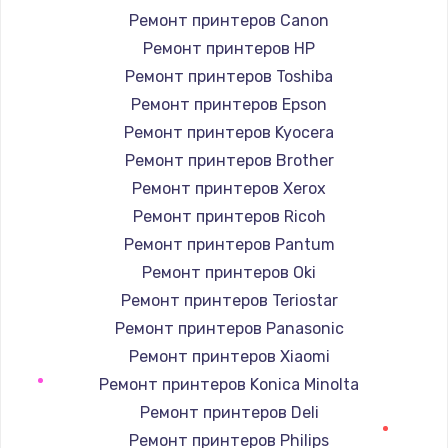
Ремонт принтеров Canon
709 руб.
Ремонт принтеров HP
Заказать
Ремонт принтеров Toshiba
Ремонт принтеров Epson
Замена шлейфа кнопок телефона
Ремонт принтеров Kyocera
812 руб.
Ремонт принтеров Brother
Заказать
Ремонт принтеров Xerox
Ремонт принтеров Ricoh
Замена шлейфа аудио телефона
Ремонт принтеров Pantum
318 руб.
Ремонт принтеров Oki
Заказать
Ремонт принтеров Teriostar
Ремонт принтеров Panasonic
Замена системной / материнской платы
телефона
Ремонт принтеров Xiaomi
908 руб.
Ремонт принтеров Konica Minolta
Заказать
Ремонт принтеров Deli
Ремонт принтеров Philips