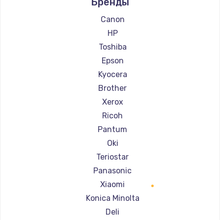
Бренды
Ремонт принтеров Kodak
Ремонт принтеров Lexmark
Canon
Ремонт принтеров Sharp
HP
Ремонт принтеров TSC
Toshiba
Ремонт принтеров Fujitsu
Epson
Ремонт принтеров Godex
Kyocera
Brother
Xerox
Ricoh
Pantum
Oki
Teriostar
Panasonic
Xiaomi
Konica Minolta
Deli