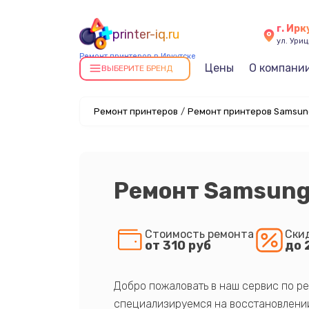
г. Ирк
printer-iq.ru
ул. Уриц
Ремонт принтеров в Иркутске
Цены
О компани
ВЫБЕРИТЕ БРЕНД
Ремонт принтеров
/
Ремонт принтеров Samsung
Ремонт Samsung
Стоимость ремонта
Ски
от 310 руб
до 
Добро пожаловать в наш сервис по ре
специализируемся на восстановлении