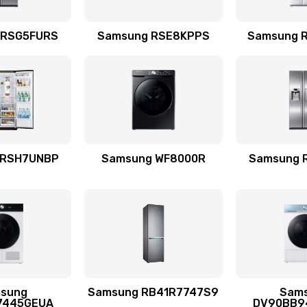
емотка
20 мин
1 год
 RSG5FURS
Samsung RSE8KPPS
Samsung 
талей
30 мин
3 года
50 мин
3 года
 RSH7UNBP
Samsung WF8000R
Samsung 
я (для
60 мин
3 года
 усиления
60 мин
2 года
sung
Samsung RB41R7747S9
Sam
50 мин
3 года
7445GEUA
DV90BB9