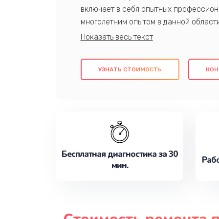
включает в себя опытных профессион
многолетним опытом в данной област
качественный ремонт с использовани
гарантируем качество всех проведенн
клиентам надежное и профессиональн
УЗНАТЬ СТОИМОСТЬ
КОН
потребности наилучшим образом. Не 
сейчас!
Бесплатная диагностика за 30
Рабо
мин.