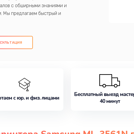
алов с обширными знаниями и
и. Мы предлагаем быстрый и
ем оригинальных компонентов, а также
ых работ. Наша цель - предоставить
ое обслуживание, удовлетворяя их
СУЛЬТАЦИЯ
медлите записаться на ремонт уже
Бесплатный выезд масте
таем с юр. и физ. лицами
40 минут