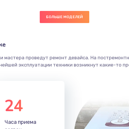
30 мин
3 года
БОЛЬШЕ МОДЕЛЕЙ
40 мин
2 года
ке
ы
50 мин
3 года
ши мастера проведут ремонт девайса. На постремонт
я влаги
20 мин
3 года
ьнейшей эксплуатации техники возникнут какие-то пр
в ТВ-
60 мин
2 года
24
50 мин
2 года
я
40 мин
3 года
Часа приема