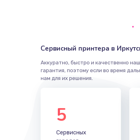
Замена диффузора динамика
Замена платы брелка
Сервисный принтера в Иркутс
Простой ремонт основной плат
Аккуратно, быстро и качественно на
Восстановление после попадани
гарантия, поэтому если во время дал
нам для их решения.
Ремонт низкочастотных выходо
приставки
5
Замена основной платы
Устранение короткого замыкани
Сервисных