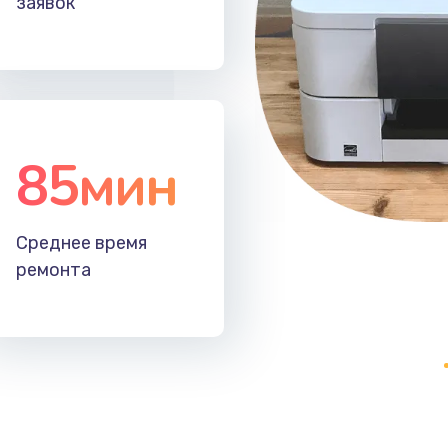
заявок
20 мин
2 года
20 мин
2 года
40 мин
1 год
85мин
50 мин
3 года
Среднее время
30 мин
1 год
ремонта
40 мин
2 года
зора
60 мин
2 года
20 мин
3 года