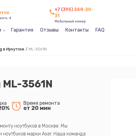
+7 (395) 248-20-
утск
31
кого, 4
Мобильный номер
и
Гарантия
Отзывы
Контакты
FAQ
 в Иркутске
/
ML-3561N
 ML-3561N
дка
Время ремонта
20%
от 20 мин
монту ноутбуков в Москве. Мы
 ноутбуков марки Aser. Наша команда