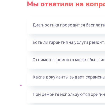
Мы ответили на вопр
Ремонт платы блока питания
Тюнинг динамиков
Диагностика проводится бесплат
Ремонт криптомодуля
Есть ли гарантия на услуги ремон
Ремонт (замена) кнопок, индика
разъемов
Стоимость ремонта может быть и
Программный ремонт/прошивка
Какие документы выдает сервисны
Ремонт системной платы
Модернизация
При ремонте используются оригин