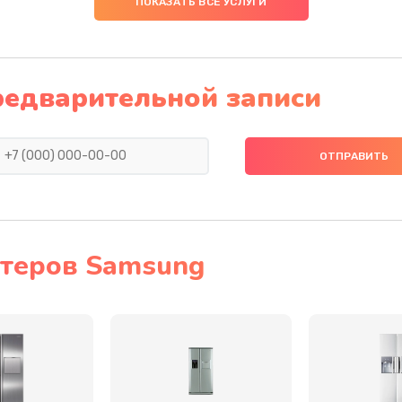
ПОКАЗАТЬ ВСЕ УСЛУГИ
50 мин
1 год
40 мин
3 года
редварительной записи
60 мин
3 года
60 мин
1 год
50 мин
3 года
теров Samsung
50 мин
1 год
инамика
50 мин
2 года
40 мин
2 года