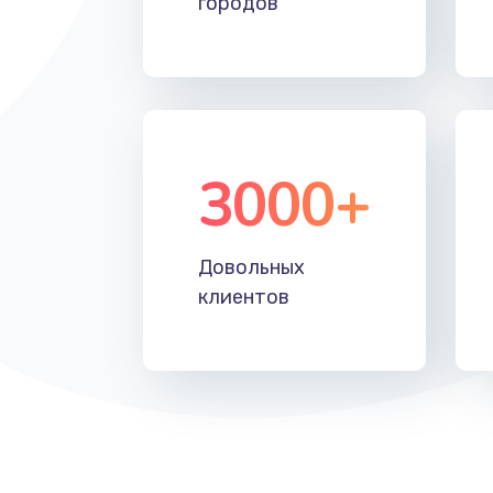
городов
Восстановление после падения
Пайка и ремонт платы брелка
Программирование АТС
3000+
Замена корпусных элементов
Довольных
Ремонт тюнера
клиентов
Ремонт платы картоприемника
Восстановление/замена диффу
Ремонт платы усилителя