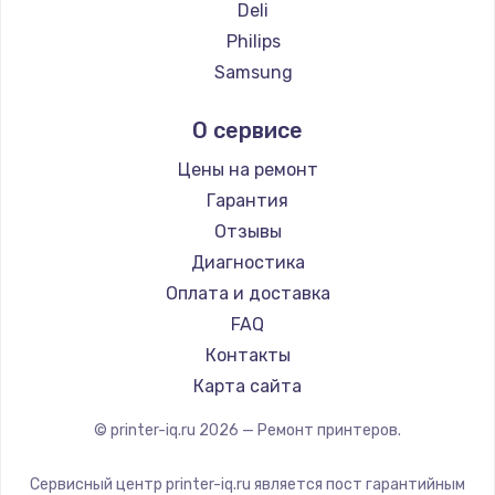
Deli
Philips
Samsung
Kodak
О сервисе
Lexmark
Sharp
Цены на ремонт
TSC
Гарантия
Fujitsu
Отзывы
Godex
Диагностика
Оплата и доставка
FAQ
Контакты
Карта сайта
© printer-iq.ru
2026
— Ремонт принтеров.
Сервисный центр printer-iq.ru является пост гарантийным