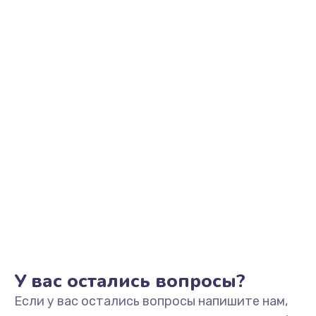
1100 руб.
Заказать
Замена разъема наушников
550 руб.
Заказать
Ремонт микросхемы управления
1100 руб.
Заказать
Замена микросхемы управления
1100 руб.
Заказать
У вас остались вопросы?
Если у вас остались вопросы напишите нам,
Замена микросхемы NFC