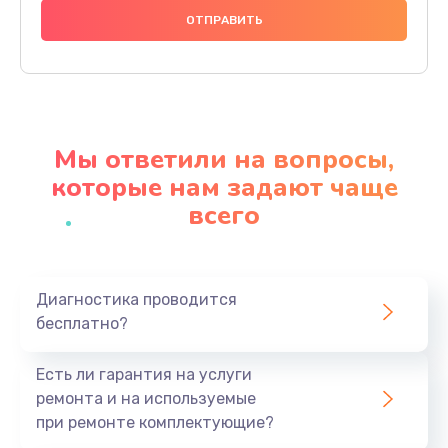
2500 руб.
Заказать
Замена клапанов
2000 руб.
Мы ответили на вопросы,
Заказать
которые нам задают чаще
всего
Замена микропереключателей
2000 руб.
Заказать
Диагностика проводится
бесплатно?
Замена микросхемы зарядки
1100 руб.
Есть ли гарантия на услуги
Заказать
ремонта и на используемые
при ремонте комплектующие?
Ремонт мембраны