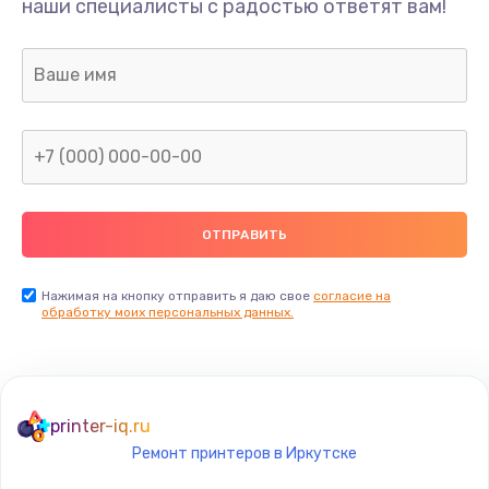
наши специалисты с радостью ответят вам!
1100 руб.
Заказать
Ремонт или замена флоуметра
2000 руб.
Заказать
Замена сальников
2000 руб.
Заказать
Нажимая на кнопку отправить я даю свое
согласие на
обработку моих персональных данных.
Замена переходников
1000 руб.
Заказать
printer-iq.ru
Ремонт принтеров в Иркутске
Замена уплотнительных колец