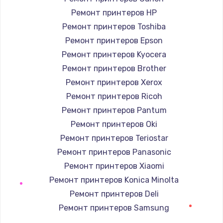
880 руб.
Ремонт принтеров HP
Заказать
Ремонт принтеров Toshiba
Ремонт принтеров Epson
Замена GPS модуля
Ремонт принтеров Kyocera
880 руб.
Ремонт принтеров Brother
Заказать
Ремонт принтеров Xerox
Ремонт принтеров Ricoh
Устранение ошибок
Ремонт принтеров Pantum
2000 руб.
Ремонт принтеров Oki
Заказать
Ремонт принтеров Teriostar
Ремонт принтеров Panasonic
Замена вентилятора
Ремонт принтеров Xiaomi
970 руб.
Ремонт принтеров Konica Minolta
Заказать
Ремонт принтеров Deli
Ремонт принтеров Samsung
Замена таймера
Ремонт принтеров Kodak
1170 руб.