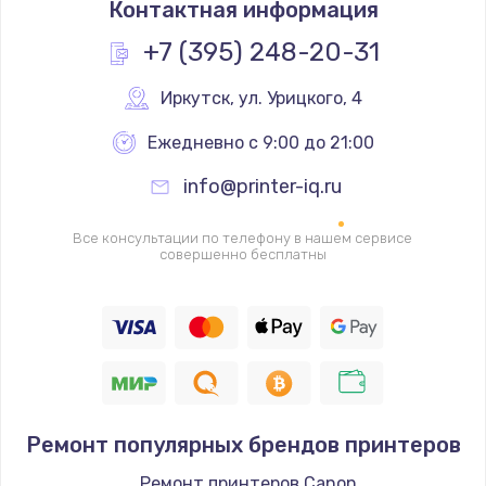
Контактная информация
2000 руб.
Заказать
+7 (395) 248-20-31
Замена помпы
Иркутск
,
 ул. Урицкого, 4
3000 руб.
Ежедневно с 9:00 до 21:00
Заказать
info@printer-iq.ru
Ремонт гидросистемы
Все консультации по телефону в нашем сервисе
3000 руб.
совершенно бесплатны
Заказать
Замена электромагнитного клапана
2000 руб.
Заказать
Ремонт популярных брендов принтеров
Ремонт разъема SIM-карты
Ремонт принтеров Canon