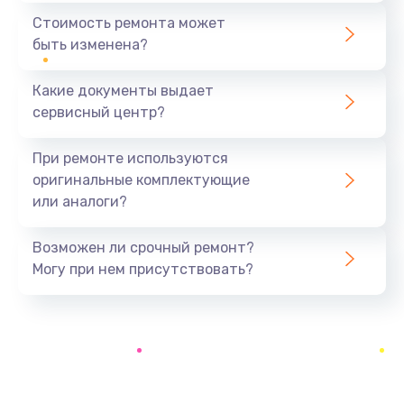
550 руб.
Стоимость ремонта может
быть изменена?
Заказать
Какие документы выдает
Ремонт экрана
сервисный центр?
1100 руб.
Заказать
При ремонте используются
оригинальные комплектующие
Замена кнопки питания
или аналоги?
550 руб.
Заказать
Возможен ли срочный ремонт?
Могу при нем присутствовать?
Замена NFC модуля
880 руб.
Заказать
Ремонт микросхемы NFC