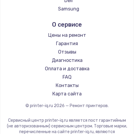
Deli
Заказать
Samsung
Kodak
Ремонт капиллярной трубки
О сервисе
Lexmark
3390 руб.
Sharp
Цены на ремонт
Заказать
TSC
Гарантия
Fujitsu
Отзывы
Ремонт электропроводки
Godex
Диагностика
820 руб.
Оплата и доставка
Заказать
FAQ
Контакты
Замена панели управления
Карта сайта
1240 руб.
© printer-iq.ru
2026
— Ремонт принтеров.
Заказать
Сервисный центр printer-iq.ru является пост гарантийным
Прошивка
(не авторизованным) сервисным центром. Торговые марки,
1450 руб.
перечисленные на сайте printer-iq.ru, являются