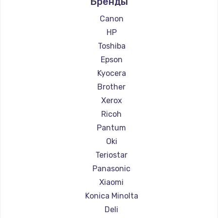
Бренды
Ремонт принтеров Lexmark
Заказать
Ремонт принтеров Sharp
Canon
Ремонт принтеров TSC
Замена реле
HP
Ремонт принтеров Fujitsu
1210 руб.
Toshiba
Ремонт принтеров Godex
Epson
Заказать
Kyocera
Замена нагревателя испарителя
Brother
1020 руб.
Xerox
Ricoh
Заказать
Pantum
Замена мотор-компрессора
Oki
1190 руб.
Teriostar
Заказать
Panasonic
Xiaomi
Замена термостата
Konica Minolta
1350 руб.
Deli