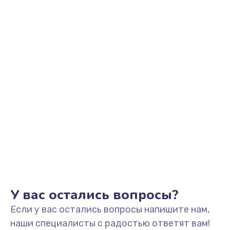
Заказать
Замена разъема наушников
550 руб.
Заказать
Ремонт микросхемы управления
1100 руб.
Заказать
Замена микросхемы управления
1100 руб.
Заказать
У вас остались вопросы?
Если у вас остались вопросы напишите нам,
Замена микросхемы NFC
наши специалисты с радостью ответят вам!
1100 руб.