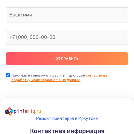
Заказать
Ремонт или замена флоуметра
2000 руб.
Заказать
Замена сальников
2000 руб.
Заказать
Нажимая на кнопку отправить я даю свое
согласие на
обработку моих персональных данных.
Замена переходников
1000 руб.
Заказать
printer-iq.ru
Ремонт принтеров в Иркутске
Замена уплотнительных колец
Контактная информация
2000 руб.