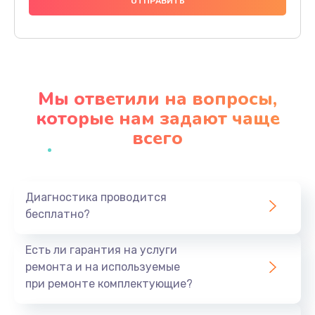
2500 руб.
Заказать
Замена клапанов
2000 руб.
Мы ответили на вопросы,
Заказать
которые нам задают чаще
всего
Замена микропереключателей
2000 руб.
Заказать
Диагностика проводится
бесплатно?
Замена микросхемы зарядки
1100 руб.
Есть ли гарантия на услуги
Заказать
ремонта и на используемые
при ремонте комплектующие?
Ремонт мембраны
550 руб.