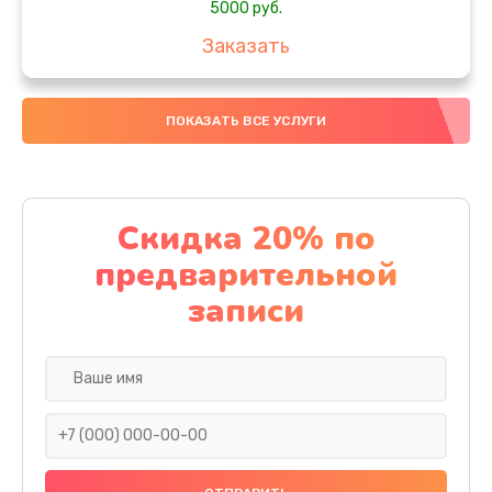
5000 руб.
Заказать
Ремонт или замена термоблока
ПОКАЗАТЬ ВСЕ УСЛУГИ
5000 руб.
Заказать
Ремонт привода варочного блока
Скидка 20% по
4000 руб.
предварительной
Заказать
записи
Чистка устройства
3000 руб.
Заказать
Замена термодатчиков