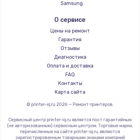
Заказать
Samsung
Kodak
Ремонт капиллярной трубки
О сервисе
Lexmark
3390 руб.
Sharp
Цены на ремонт
Заказать
TSC
Гарантия
Fujitsu
Отзывы
Ремонт электропроводки
Godex
Диагностика
820 руб.
Оплата и доставка
Заказать
FAQ
Контакты
Замена панели управления
Карта сайта
1240 руб.
© printer-iq.ru
2026
— Ремонт принтеров.
Заказать
Сервисный центр printer-iq.ru является пост гарантийным
Прошивка
(не авторизованным) сервисным центром. Торговые марки,
1450 руб.
перечисленные на сайте printer-iq.ru, являются
зарегистрированным товарными знаками компаний