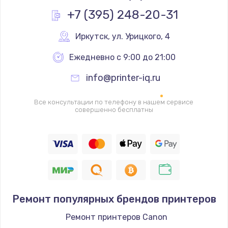
Заказать
+7 (395) 248-20-31
Замена помпы
Иркутск
,
 ул. Урицкого, 4
3000 руб.
Ежедневно с 9:00 до 21:00
Заказать
info@printer-iq.ru
Ремонт гидросистемы
Все консультации по телефону в нашем сервисе
3000 руб.
совершенно бесплатны
Заказать
Замена электромагнитного клапана
2000 руб.
Заказать
Ремонт популярных брендов принтеров
Ремонт разъема SIM-карты
Ремонт принтеров Canon
880 руб.