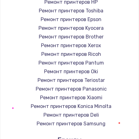
Ремонт принтеров HP
Заказать
Ремонт принтеров Toshiba
Ремонт принтеров Epson
Замена GPS модуля
Ремонт принтеров Kyocera
880 руб.
Ремонт принтеров Brother
Заказать
Ремонт принтеров Xerox
Ремонт принтеров Ricoh
Устранение ошибок
Ремонт принтеров Pantum
2000 руб.
Ремонт принтеров Oki
Заказать
Ремонт принтеров Teriostar
Ремонт принтеров Panasonic
Замена вентилятора
Ремонт принтеров Xiaomi
970 руб.
Ремонт принтеров Konica Minolta
Заказать
Ремонт принтеров Deli
Ремонт принтеров Samsung
Замена таймера
Ремонт принтеров Kodak
1170 руб.