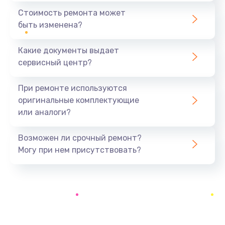
550 руб.
Стоимость ремонта может
быть изменена?
Заказать
Какие документы выдает
Ремонт экрана
сервисный центр?
1100 руб.
Заказать
При ремонте используются
оригинальные комплектующие
Замена кнопки питания
или аналоги?
550 руб.
Заказать
Возможен ли срочный ремонт?
Могу при нем присутствовать?
Замена NFC модуля
880 руб.
Заказать
Ремонт микросхемы NFC