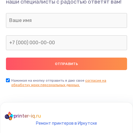
наши специалисты с радостью ответят вам!
1100 руб.
Заказать
Ремонт или замена флоуметра
2000 руб.
Заказать
Замена сальников
2000 руб.
Заказать
Нажимая на кнопку отправить я даю свое
согласие на
обработку моих персональных данных.
Замена переходников
1000 руб.
Заказать
printer-iq.ru
Ремонт принтеров в Иркутске
Замена уплотнительных колец