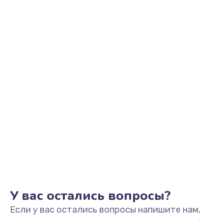
1100 руб.
Заказать
Замена разъема наушников
550 руб.
Заказать
Ремонт микросхемы управления
1100 руб.
Заказать
Замена микросхемы управления
1100 руб.
Заказать
У вас остались вопросы?
Если у вас остались вопросы напишите нам,
Замена микросхемы NFC