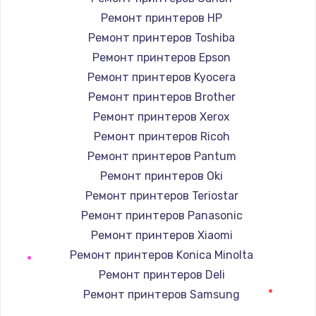
880 руб.
Ремонт принтеров HP
Заказать
Ремонт принтеров Toshiba
Ремонт принтеров Epson
Замена GPS модуля
Ремонт принтеров Kyocera
880 руб.
Ремонт принтеров Brother
Заказать
Ремонт принтеров Xerox
Ремонт принтеров Ricoh
Устранение ошибок
Ремонт принтеров Pantum
2000 руб.
Ремонт принтеров Oki
Заказать
Ремонт принтеров Teriostar
Ремонт принтеров Panasonic
Замена вентилятора
Ремонт принтеров Xiaomi
970 руб.
Ремонт принтеров Konica Minolta
Заказать
Ремонт принтеров Deli
Ремонт принтеров Samsung
Замена таймера
Ремонт принтеров Kodak
1170 руб.