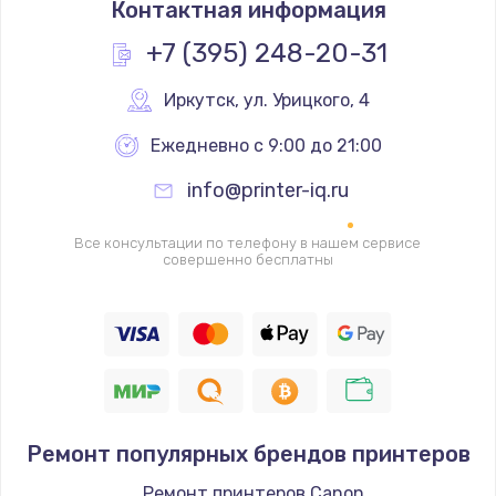
Контактная информация
2000 руб.
Заказать
+7 (395) 248-20-31
Замена помпы
Иркутск
,
 ул. Урицкого, 4
3000 руб.
Ежедневно с 9:00 до 21:00
Заказать
info@printer-iq.ru
Ремонт гидросистемы
Все консультации по телефону в нашем сервисе
3000 руб.
совершенно бесплатны
Заказать
Замена электромагнитного клапана
2000 руб.
Заказать
Ремонт популярных брендов принтеров
Ремонт разъема SIM-карты
Ремонт принтеров Canon