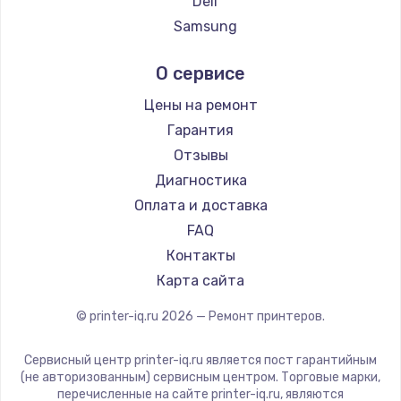
Deli
Заказать
Samsung
Kodak
Ремонт капиллярной трубки
О сервисе
Lexmark
3390 руб.
Sharp
Цены на ремонт
Заказать
TSC
Гарантия
Fujitsu
Отзывы
Ремонт электропроводки
Godex
Диагностика
820 руб.
Оплата и доставка
Заказать
FAQ
Контакты
Замена панели управления
Карта сайта
1240 руб.
© printer-iq.ru
2026
— Ремонт принтеров.
Заказать
Сервисный центр printer-iq.ru является пост гарантийным
Прошивка
(не авторизованным) сервисным центром. Торговые марки,
1450 руб.
перечисленные на сайте printer-iq.ru, являются