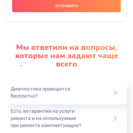
2500 руб.
Заказать
Замена клапанов
2000 руб.
Мы ответили на вопросы,
Заказать
которые нам задают чаще
всего
Замена микропереключателей
2000 руб.
Заказать
Диагностика проводится
бесплатно?
Замена микросхемы зарядки
1100 руб.
Есть ли гарантия на услуги
Заказать
ремонта и на используемые
при ремонте комплектующие?
Ремонт мембраны