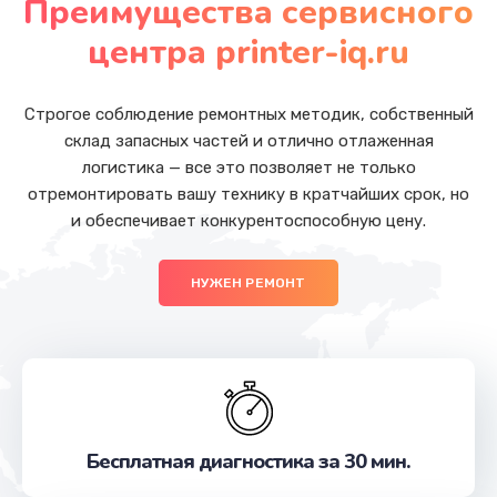
Преимущества сервисного
Заказать
центра printer-iq.ru
Ремонт SIM-карты
от 550 руб.
Строгое соблюдение ремонтных методик, собственный
склад запасных частей и отлично отлаженная
Заказать
логистика — все это позволяет не только
отремонтировать вашу технику в кратчайших срок, но
Замена разъема наушников
и обеспечивает конкурентоспособную цену.
от 550 руб.
Заказать
НУЖЕН РЕМОНТ
Замена кнопки громкости
от 550 руб.
Заказать
Ремонт кнопки громкости
Бесплатная диагностика за 30 мин.
от 550 руб.