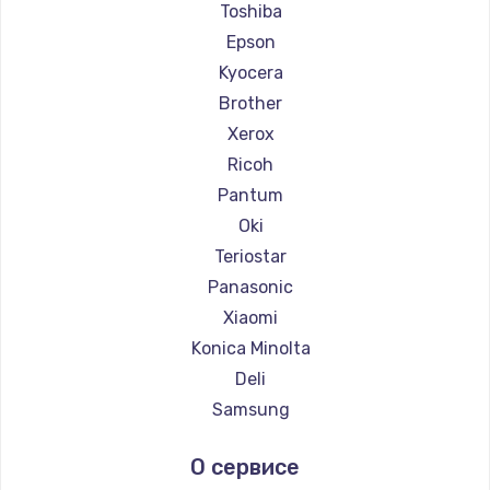
Ремонт принтеров Fujitsu
Toshiba
Ремонт принтеров Godex
Epson
Замена экрана
Kyocera
от 1300 руб.
Brother
Заказать
Xerox
Ricoh
Замена микрофона
Pantum
от 600 руб.
Oki
Заказать
Teriostar
Panasonic
Ремонт микросхемы Wi-Fi
Xiaomi
от 1100 руб.
Konica Minolta
Заказать
Deli
Замена антенны
Samsung
от 880 руб.
Kodak
О сервисе
Lexmark
Заказать