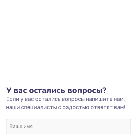
Заказать
Ремонт разъема зарядки
от 550 руб.
Заказать
Замена мембраны
от 550 руб.
Заказать
Замена кнопки питания
У вас остались вопросы?
от 550 руб.
Если у вас остались вопросы напишите нам,
Заказать
наши специалисты с радостью ответят вам!
Замена микросхемы зарядки
от 1100 руб.