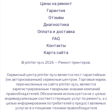
Sharp
Цены на ремонт
Ремонт микросхемы управления
TSC
Гарантия
от 1100 руб.
Fujitsu
Отзывы
Godex
Заказать
Диагностика
Оплата и доставка
Замена микросхемы питания
FAQ
от 1100 руб.
Контакты
Заказать
Карта сайта
© printer-iq.ru
2026
— Ремонт принтеров.
Ремонт NFC модуля
от 880 руб.
Сервисный центр printer-iq.ru является пост гарантийным
Заказать
(не авторизованным) сервисным центром. Торговые марки,
перечисленные на сайте printer-iq.ru, являются
зарегистрированным товарными знаками компаний
Ремонт микросхемы NFC
правообладателей. Обозначения используется не с целью
индивидуализации соответствующих услуг по ремонту, а с
от 1100 руб.
целью информирования потребителей о предоставляемых
Заказать
услугах в отношении техники правообладателя