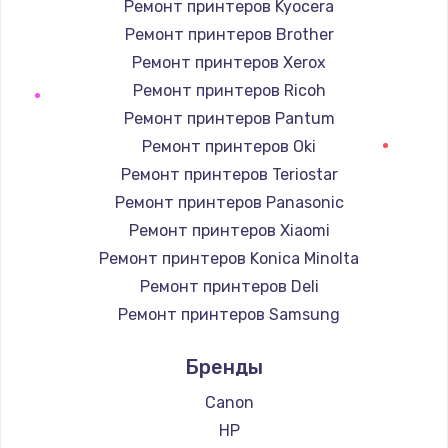
Ремонт принтеров Kyocera
Ремонт принтеров Brother
Ремонт динамика
Ремонт принтеров Xerox
от 550 руб.
Ремонт принтеров Ricoh
Заказать
Ремонт принтеров Pantum
Ремонт принтеров Oki
Ремонт микросхемы питания
Ремонт принтеров Teriostar
от 1100 руб.
Ремонт принтеров Panasonic
Заказать
Ремонт принтеров Xiaomi
Ремонт принтеров Konica Minolta
Замена задней крышки
Ремонт принтеров Deli
от 550 руб.
Ремонт принтеров Samsung
Заказать
Ремонт принтеров Kodak
Бренды
Ремонт принтеров Lexmark
Ремонт вибромотора
Ремонт принтеров Sharp
Canon
от 550 руб.
Ремонт принтеров TSC
HP
Заказать