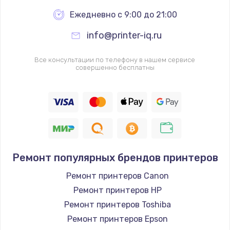
Ежедневно с 9:00 до 21:00
Ремонт Wi-Fi модуля
info@printer-iq.ru
от 880 руб.
Заказать
Все консультации по телефону в нашем сервисе
совершенно бесплатны
Замена микросхемы Bluetooth
от 1100 руб.
Заказать
Ремонт аккумулятора
от 550 руб.
Ремонт популярных брендов принтеров
Заказать
Ремонт принтеров Canon
Ремонт принтеров HP
Ремонт Bluetooth модуля
Ремонт принтеров Toshiba
от 880 руб.
Ремонт принтеров Epson
Заказать