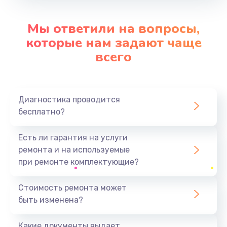
Заказать
Мы ответили на вопросы,
Замена вибромотора
которые нам задают чаще
от 550 руб.
всего
Заказать
Замена микросхемы Wi-Fi
Диагностика проводится
от 1100 руб.
бесплатно?
Заказать
Есть ли гарантия на услуги
Ремонт разъема питания
ремонта и на используемые
от 500 руб.
при ремонте комплектующие?
Заказать
Стоимость ремонта может
быть изменена?
Замена разъема питания
от 880 руб.
Какие документы выдает