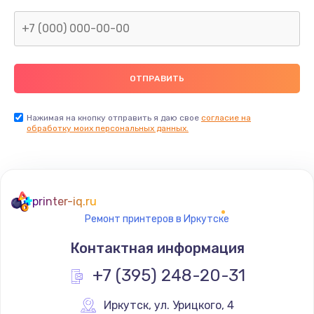
Заказать
Замена микросхемы NFC
от 1100 руб.
Заказать
Замена SIM-карты
Нажимая на кнопку отправить я даю свое
согласие на
обработку моих персональных данных.
от 550 руб.
Заказать
Замена Wi-Fi модуля
printer-iq.ru
от 880 руб.
Ремонт принтеров в Иркутске
Заказать
Контактная информация
Ремонт мембраны
+7 (395) 248-20-31
от 550 руб.
Иркутск
,
 ул. Урицкого, 4
Заказать