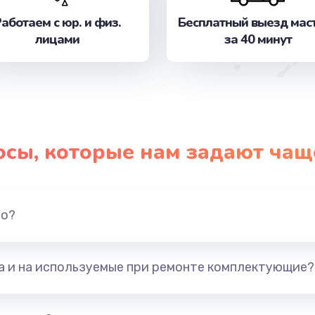
от 550 руб.
Заказ
аботаем с юр. и физ.
Бесплатный выезд мас
лицами
за 40 минут
от 1100 руб.
Заказ
от 500 руб.
Заказ
от 880 руб.
Заказ
осы, которые нам задают чащ
от 880 руб.
Заказ
от 880 руб.
Заказ
но?
от 880 руб.
Заказ
та и на используемые при ремонте комплектующие?
от 550 руб.
Заказ