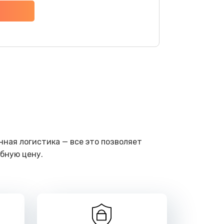
ать
ать
ать
ать
ать
ная логистика — все это позволяет
бную цену.
ать
ать