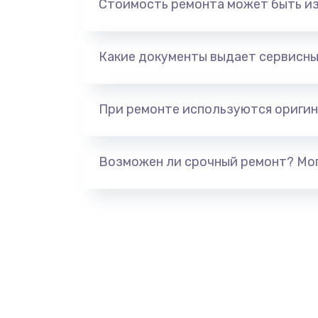
Стоимость ремонта может быть и
Ремонт разъема зарядки
Замена мембраны
Какие документы выдает сервисны
Замена кнопки питания
При ремонте используются оригин
Замена микросхемы зарядки
Возможен ли срочный ремонт? Мог
Замена микросхемы NFC
Замена SIM-карты
Замена Wi-Fi модуля
Ремонт мембраны