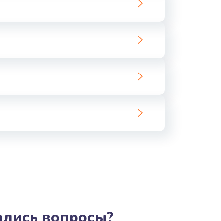
ать
ать
ать
ать
ать
ать
ать
ать
тались вопросы?