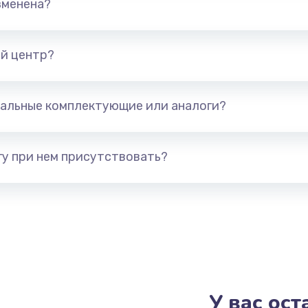
зменена?
от 550 руб.
Заказ
от 550 руб.
Заказ
й центр?
от 550 руб.
Заказ
альные комплектующие или аналоги?
от 1100 руб.
Заказ
у при нем присутствовать?
от 1100 руб.
Заказ
от 550 руб.
Заказ
от 880 руб.
Заказ
от 550 руб.
Заказ
У вас ос