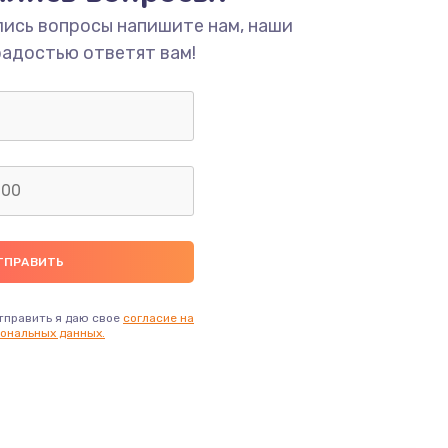
ать
лись вопросы напишите нам, наши
радостью ответят вам!
ать
ать
ать
ать
ать
тправить я даю свое
согласие на
ональных данных.
ать
ать