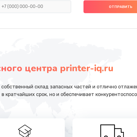
от 550 руб.
Заказ
от 550 руб.
Заказ
от 550 руб.
Заказ
ого центра printer-iq.ru
от 1100 руб.
Заказ
от 880 руб.
Заказ
собственный склад запасных частей и отлично отлажен
 в кратчайших срок, но и обеспечивает конкурентоспосо
от 550 руб.
Заказ
от 550 руб.
Заказ