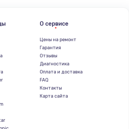
ать
ды
О сервисе
ать
n
Цены на ремонт
ать
Гарантия
ba
Отзывы
ать
Диагностика
ra
Оплата и доставка
ать
er
FAQ
Контакты
ать
Карта сайта
um
ать
tar
ать
onic