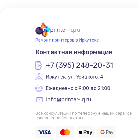
Замена экрана
Замена микрофона
printer-iq.ru
Ремонт принтеров в Иркутске
Ремонт микросхемы Wi-Fi
Контактная информация
Замена антенны
+7 (395) 248-20-31
Иркутск
,
 ул. Урицкого, 4
Ремонт микросхемы управления
Ежедневно с 9:00 до 21:00
Замена микросхемы питания
info@printer-iq.ru
Ремонт NFC модуля
Все консультации по телефону в нашем сервисе
совершенно бесплатны
Ремонт микросхемы NFC