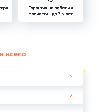
ать
тера
Гарантия на работы и
запчасти - до 3-х лет
ать
ать
ать
е всего
ать
ать
ать
ать