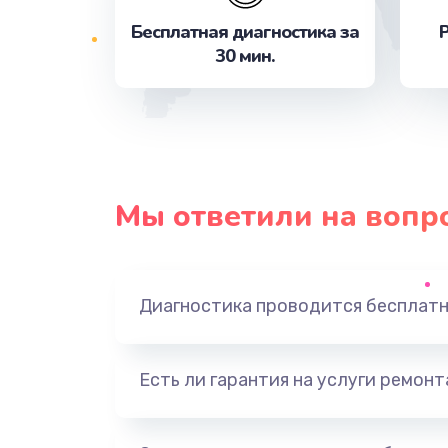
Бесплатная диагностика за
Р
30 мин.
Замена микросхемы Wi-Fi
Ремонт разъема питания
Замена разъема питания
Мы ответили на вопр
Замена GPS модуля
Замена Bluetooth модуля
Диагностика проводится бесплат
Ремонт разъема SIM-карты
Есть ли гарантия на услуги ремон
Ремонт микрофона