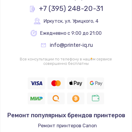
Заказать
+7 (395) 248-20-31
Замена реле
Иркутск
,
 ул. Урицкого, 4
1000 руб.
Ежедневно с 9:00 до 21:00
Заказать
info@printer-iq.ru
Замена термопредохранителя
Все консультации по телефону в нашем сервисе
700 руб.
совершенно бесплатны
Заказать
Замена ТЭНа
2500 руб.
Заказать
Ремонт популярных брендов принтеров
Замена шнура
Ремонт принтеров Canon
1400 руб.