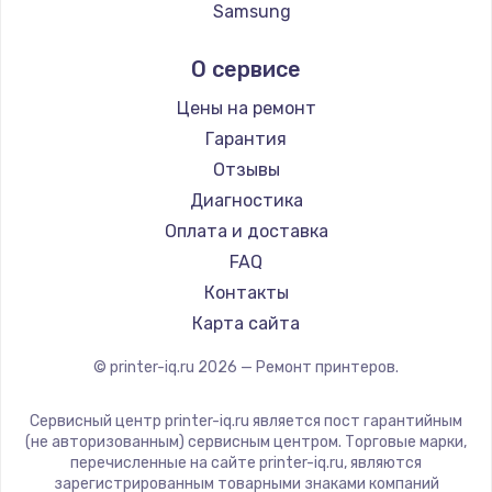
Samsung
Заказать
Kodak
О сервисе
Lexmark
Замена электроконфорки
Sharp
Цены на ремонт
1300 руб.
TSC
Гарантия
Заказать
Fujitsu
Отзывы
Godex
Диагностика
Техобслуживание
Оплата и доставка
900 руб.
FAQ
Заказать
Контакты
Карта сайта
Установка / подключение / демонтаж
1300 руб.
© printer-iq.ru
2026
— Ремонт принтеров.
Заказать
Сервисный центр printer-iq.ru является пост гарантийным
(не авторизованным) сервисным центром. Торговые марки,
Прошивка
перечисленные на сайте printer-iq.ru, являются
1400 руб.
зарегистрированным товарными знаками компаний