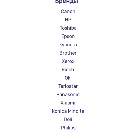
Бренды
Ремонт принтеров Lexmark
Заказать
Ремонт принтеров Sharp
Canon
Ремонт принтеров TSC
HP
Замена сенсорного датчика
Ремонт принтеров Fujitsu
Toshiba
1300 руб.
Ремонт принтеров Godex
Epson
Заказать
Kyocera
Brother
Замена сигнальной лампы
Xerox
1200 руб.
Ricoh
Заказать
Oki
Teriostar
Замена системной платы
Panasonic
1500 руб.
Xiaomi
Заказать
Konica Minolta
Deli
Замена температурного датчика
Philips
2500 руб.