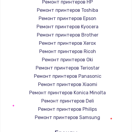
Ремонт принтеров HP
Заказать
Ремонт принтеров Toshiba
Ремонт принтеров Epson
Замена / ремонт электронного модуля
управления
Ремонт принтеров Kyocera
600 руб.
Ремонт принтеров Brother
Ремонт принтеров Xerox
Заказать
Ремонт принтеров Ricoh
Замена конфорки
Ремонт принтеров Oki
1100 руб.
Ремонт принтеров Teriostar
Заказать
Ремонт принтеров Panasonic
Ремонт принтеров Xiaomi
Замена платы сенсора
Ремонт принтеров Konica Minolta
900 руб.
Ремонт принтеров Deli
Заказать
Ремонт принтеров Philips
Ремонт принтеров Samsung
Замена регулятора режимов конфорки
Ремонт принтеров Kodak
900 руб.