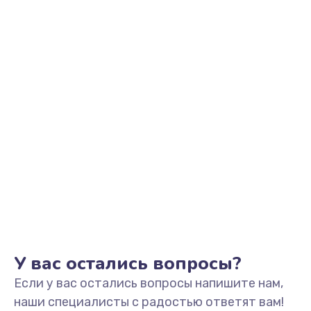
Заказать
Замена видеоадаптера (видеокарты)
1800 руб.
Заказать
Замена, перепайка чипа
1300 руб.
Заказать
Замена HDMI-разъема
650 руб.
Заказать
У вас остались вопросы?
Если у вас остались вопросы напишите нам,
Замена/Pемонт карбюратора
наши специалисты с радостью ответят вам!
1300 руб.