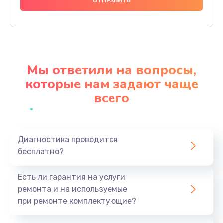
1000 руб.
Заказать
Ремонт материнской платы
4500 руб.
Мы ответили на вопросы,
Заказать
которые нам задают чаще
всего
Профилактическая чистка
1000 руб.
Заказать
Диагностика проводится
бесплатно?
Прошивка BIOS
1920 руб.
Есть ли гарантия на услуги
Заказать
ремонта и на используемые
при ремонте комплектующие?
Замена северного моста
1440 руб.