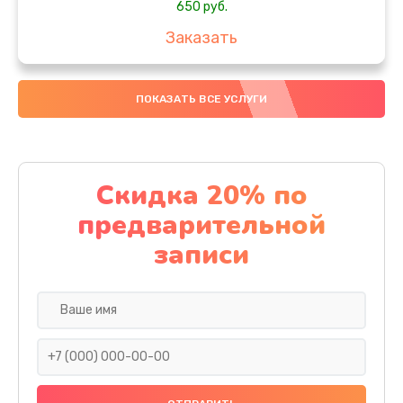
650 руб.
Заказать
Замена аккумулятора
ПОКАЗАТЬ ВСЕ УСЛУГИ
4000 руб.
Заказать
Замена материнской платы
Скидка 20% по
1100 руб.
предварительной
Заказать
записи
Замена масла
750 руб.
Заказать
Замена праймера