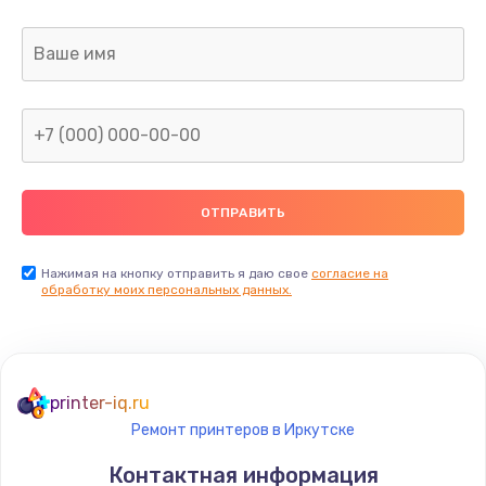
Заказать
Ремонт капиллярной трубки
400 руб.
Заказать
Замена блока питания
1000 руб.
Заказать
Нажимая на кнопку отправить я даю свое
согласие на
обработку моих персональных данных.
Прошивка / разблокировка
900 руб.
Заказать
printer-iq.ru
Ремонт принтеров в Иркутске
Замена термостата
Контактная информация
1200 руб.