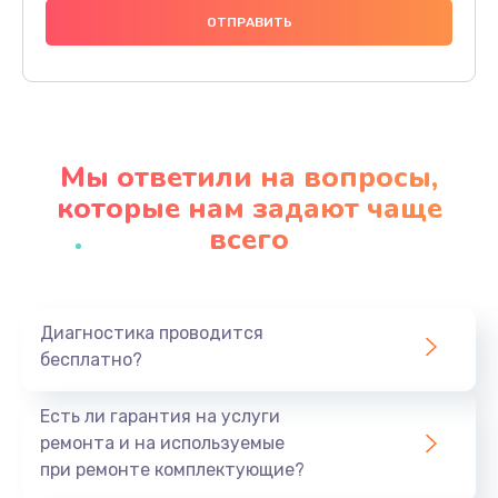
1000 руб.
Заказать
Ремонт материнской платы
4500 руб.
Мы ответили на вопросы,
Заказать
которые нам задают чаще
всего
Профилактическая чистка
1000 руб.
Заказать
Диагностика проводится
бесплатно?
Прошивка BIOS
1920 руб.
Есть ли гарантия на услуги
Заказать
ремонта и на используемые
при ремонте комплектующие?
Замена северного моста