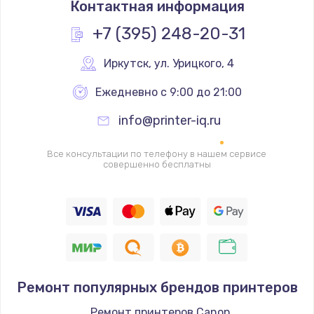
Контактная информация
1200 руб.
Заказать
+7 (395) 248-20-31
Замена реле
Иркутск
,
 ул. Урицкого, 4
1000 руб.
Ежедневно с 9:00 до 21:00
Заказать
info@printer-iq.ru
Замена термопредохранителя
Все консультации по телефону в нашем сервисе
700 руб.
совершенно бесплатны
Заказать
Замена ТЭНа
2500 руб.
Заказать
Ремонт популярных брендов принтеров
Замена шнура
Ремонт принтеров Canon