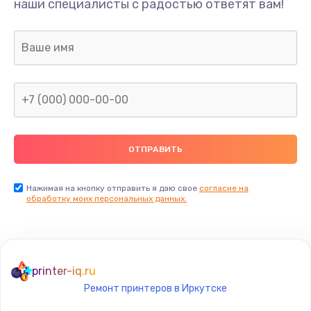
наши специалисты с радостью ответят вам!
1300 руб.
Заказать
Ремонт капиллярной трубки
400 руб.
Заказать
Замена блока питания
1000 руб.
Заказать
Нажимая на кнопку отправить я даю свое
согласие на
обработку моих персональных данных.
Прошивка / разблокировка
900 руб.
Заказать
printer-iq.ru
Ремонт принтеров в Иркутске
Замена термостата