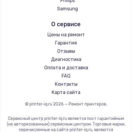
Philips
2500 руб.
Samsung
Заказать
Kodak
О сервисе
Lexmark
Замена электроконфорки
Sharp
Цены на ремонт
1300 руб.
TSC
Гарантия
Заказать
Fujitsu
Отзывы
Godex
Диагностика
Техобслуживание
Оплата и доставка
900 руб.
FAQ
Заказать
Контакты
Карта сайта
Установка / подключение / демонтаж
1300 руб.
© printer-iq.ru
2026
— Ремонт принтеров.
Заказать
Сервисный центр printer-iq.ru является пост гарантийным
(не авторизованным) сервисным центром. Торговые марки,
Прошивка
перечисленные на сайте printer-iq.ru, являются