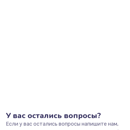
2500 руб.
Заказать
Замена видеоадаптера (видеокарты)
1800 руб.
Заказать
Замена, перепайка чипа
1300 руб.
Заказать
Замена HDMI-разъема
650 руб.
Заказать
У вас остались вопросы?
Если у вас остались вопросы напишите нам,
Замена/Pемонт карбюратора