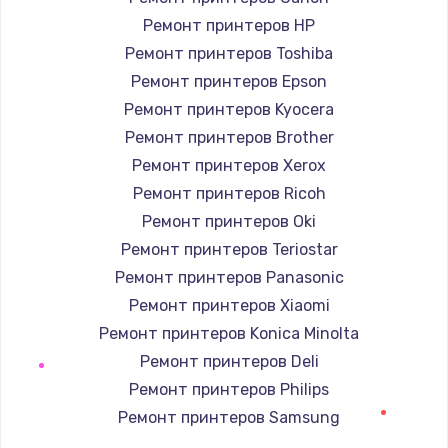
1400 руб.
Ремонт принтеров HP
Заказать
Ремонт принтеров Toshiba
Ремонт принтеров Epson
Замена / ремонт электронного модуля
управления
Ремонт принтеров Kyocera
600 руб.
Ремонт принтеров Brother
Ремонт принтеров Xerox
Заказать
Ремонт принтеров Ricoh
Замена конфорки
Ремонт принтеров Oki
1100 руб.
Ремонт принтеров Teriostar
Заказать
Ремонт принтеров Panasonic
Ремонт принтеров Xiaomi
Замена платы сенсора
Ремонт принтеров Konica Minolta
900 руб.
Ремонт принтеров Deli
Заказать
Ремонт принтеров Philips
Ремонт принтеров Samsung
Замена регулятора режимов конфорки
Ремонт принтеров Kodak