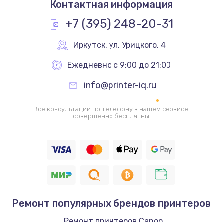
Контактная информация
3500 руб.
Заказать
+7 (395) 248-20-31
Перепрошивка
Иркутск
,
 ул. Урицкого, 4
3650 руб.
Ежедневно с 9:00 до 21:00
Заказать
info@printer-iq.ru
Замена жерновов
Все консультации по телефону в нашем сервисе
2500 руб.
совершенно бесплатны
Заказать
Ремонт дренажного клапана
2300 руб.
Заказать
Ремонт популярных брендов принтеров
Полный ремонт заварочного блока
Ремонт принтеров Canon