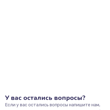
850 руб.
Заказать
Ремонт клапана термоблока
800 руб.
Заказать
Замена двигателя кофемолки
1500 руб.
Заказать
Замена прокладок
1250 руб.
Заказать
У вас остались вопросы?
Если у вас остались вопросы напишите нам,
Замена мультиклапана