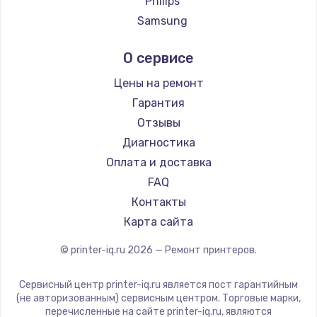
Philips
Samsung
Kodak
О сервисе
Lexmark
Sharp
Цены на ремонт
TSC
Гарантия
Fujitsu
Отзывы
Godex
Диагностика
Оплата и доставка
FAQ
Контакты
Карта сайта
© printer-iq.ru
2026
— Ремонт принтеров.
Сервисный центр printer-iq.ru является пост гарантийным
(не авторизованным) сервисным центром. Торговые марки,
перечисленные на сайте printer-iq.ru, являются