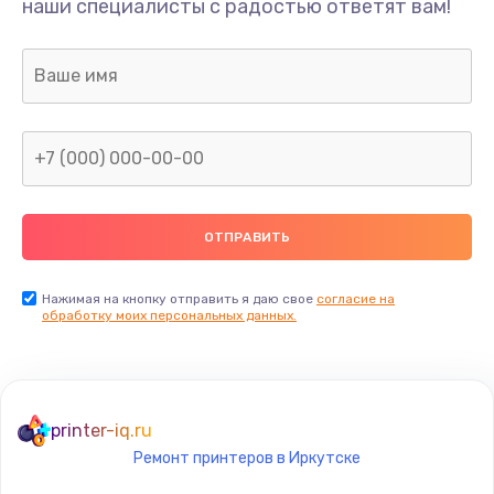
наши специалисты с радостью ответят вам!
3000 руб.
Заказать
Ремонт двигателя кофемолки
1000 руб.
Заказать
Ремонт помпы
2650 руб.
Заказать
Нажимая на кнопку отправить я даю свое
согласие на
обработку моих персональных данных.
Замена уплотнителя
750 руб.
Заказать
printer-iq.ru
Ремонт принтеров в Иркутске
Ремонт платы управления