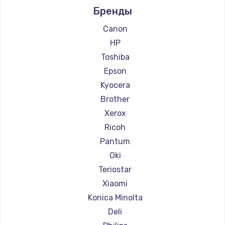
Бренды
Ремонт принтеров Lexmark
Заказать
Ремонт принтеров Sharp
Canon
Ремонт принтеров TSC
HP
Ремонт принтеров Fujitsu
Toshiba
Ремонт принтеров Godex
Epson
Kyocera
Brother
Xerox
Ricoh
Pantum
Oki
Teriostar
Xiaomi
Konica Minolta
Deli