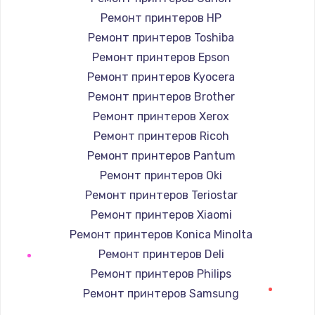
2850 руб.
Ремонт принтеров HP
Заказать
Ремонт принтеров Toshiba
Ремонт принтеров Epson
Ремонт электромагнитного клапана
Ремонт принтеров Kyocera
2050 руб.
Ремонт принтеров Brother
Заказать
Ремонт принтеров Xerox
Ремонт принтеров Ricoh
Ремонт дренажа
Ремонт принтеров Pantum
2400 руб.
Ремонт принтеров Oki
Заказать
Ремонт принтеров Teriostar
Ремонт принтеров Xiaomi
Чистка дренажа
Ремонт принтеров Konica Minolta
1500 руб.
Ремонт принтеров Deli
Заказать
Ремонт принтеров Philips
Ремонт принтеров Samsung
Ремонт электронного узла
Ремонт принтеров Kodak
3650 руб.