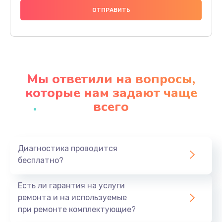
1250 руб.
Заказать
Ремонт термостата
1600 руб.
Мы ответили на вопросы,
Заказать
которые нам задают чаще
всего
Замена клапана термоблока
1800 руб.
Заказать
Диагностика проводится
бесплатно?
Ремонт датчика воды
1900 руб.
Есть ли гарантия на услуги
Заказать
ремонта и на используемые
при ремонте комплектующие?
Замена уплотнителей гидравлики