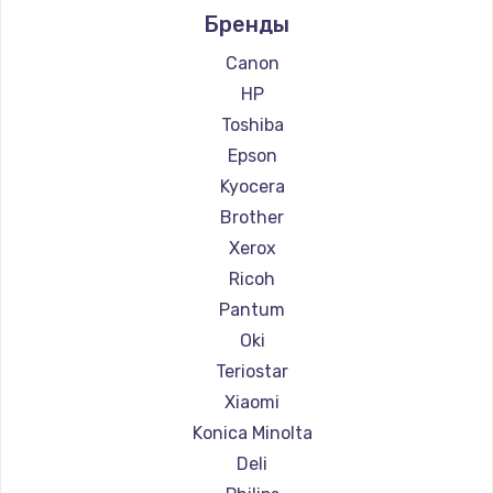
Бренды
Ремонт принтеров Lexmark
Заказать
Ремонт принтеров Sharp
Canon
Ремонт принтеров TSC
HP
Ремонт принтеров Fujitsu
Toshiba
Ремонт принтеров Godex
Epson
Kyocera
Brother
Xerox
Ricoh
Pantum
Oki
Teriostar
Xiaomi
Konica Minolta
Deli