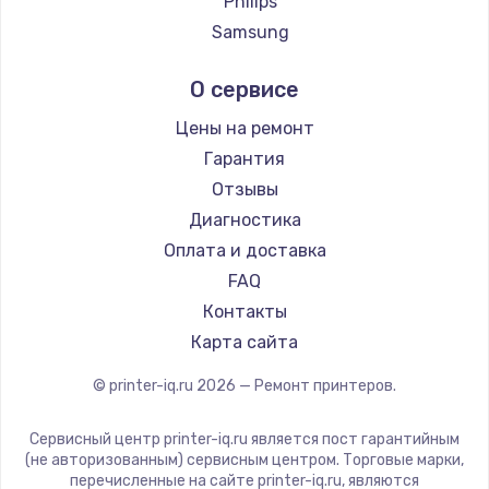
Philips
Samsung
Kodak
О сервисе
Lexmark
Sharp
Цены на ремонт
TSC
Гарантия
Fujitsu
Отзывы
Godex
Диагностика
Оплата и доставка
FAQ
Контакты
Карта сайта
© printer-iq.ru
2026
— Ремонт принтеров.
Сервисный центр printer-iq.ru является пост гарантийным
(не авторизованным) сервисным центром. Торговые марки,
перечисленные на сайте printer-iq.ru, являются