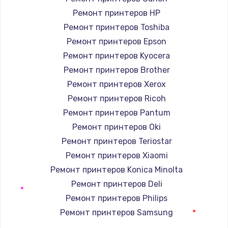
2850 руб.
Ремонт принтеров HP
Заказать
Ремонт принтеров Toshiba
Ремонт принтеров Epson
Ремонт электромагнитного клапана
Ремонт принтеров Kyocera
2050 руб.
Ремонт принтеров Brother
Заказать
Ремонт принтеров Xerox
Ремонт принтеров Ricoh
Ремонт дренажа
Ремонт принтеров Pantum
2400 руб.
Ремонт принтеров Oki
Заказать
Ремонт принтеров Teriostar
Ремонт принтеров Xiaomi
Чистка дренажа
Ремонт принтеров Konica Minolta
1500 руб.
Ремонт принтеров Deli
Заказать
Ремонт принтеров Philips
Ремонт принтеров Samsung
Ремонт электронного узла
Ремонт принтеров Kodak
3650 руб.