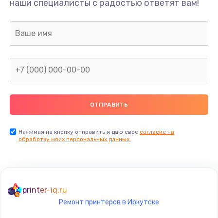
наши специалисты с радостью ответят вам!
3000 руб.
Заказать
Ремонт двигателя кофемолки
1000 руб.
Заказать
Ремонт помпы
2650 руб.
Заказать
Нажимая на кнопку отправить я даю свое
согласие на
обработку моих персональных данных.
Замена уплотнителя
750 руб.
Заказать
printer-iq.ru
Ремонт принтеров в Иркутске
Ремонт платы управления