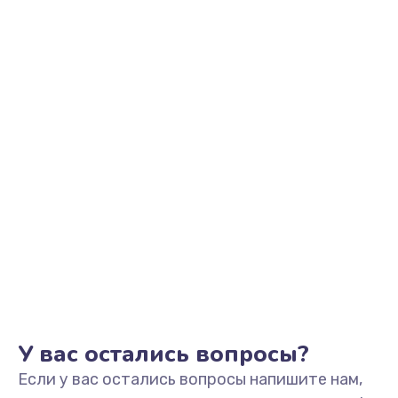
850 руб.
Заказать
Ремонт клапана термоблока
800 руб.
Заказать
Замена двигателя кофемолки
1500 руб.
Заказать
Замена прокладок
1250 руб.
Заказать
У вас остались вопросы?
Если у вас остались вопросы напишите нам,
Замена мультиклапана