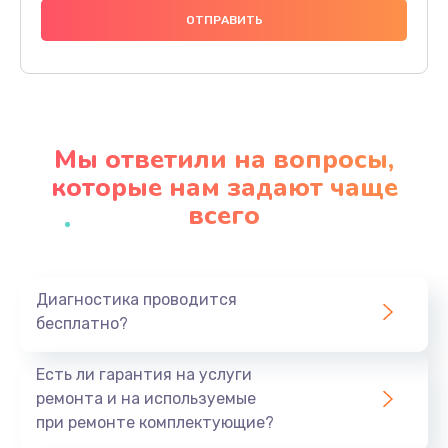
1250 руб.
Заказать
Ремонт термостата
1600 руб.
Мы ответили на вопросы,
Заказать
которые нам задают чаще
всего
Замена клапана термоблока
1800 руб.
Заказать
Диагностика проводится
бесплатно?
Ремонт датчика воды
1900 руб.
Есть ли гарантия на услуги
Заказать
ремонта и на используемые
при ремонте комплектующие?
Замена уплотнителей гидравлики