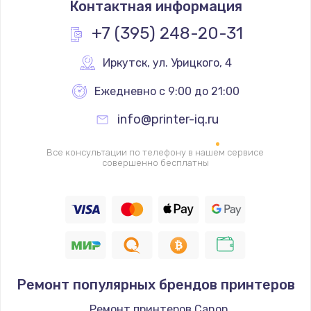
Контактная информация
3500 руб.
Заказать
+7 (395) 248-20-31
Перепрошивка
Иркутск
,
 ул. Урицкого, 4
3650 руб.
Ежедневно с 9:00 до 21:00
Заказать
info@printer-iq.ru
Замена жерновов
Все консультации по телефону в нашем сервисе
2500 руб.
совершенно бесплатны
Заказать
Ремонт дренажного клапана
2300 руб.
Заказать
Ремонт популярных брендов принтеров
Полный ремонт заварочного блока
Ремонт принтеров Canon