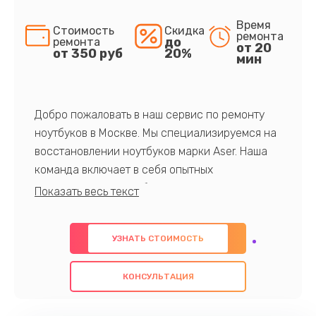
Время
Стоимость
Скидка
ремонта
до
ремонта
от 20
от 350 руб
20%
мин
Добро пожаловать в наш сервис по ремонту
ноутбуков в Москве. Мы специализируемся на
восстановлении ноутбуков марки Aser. Наша
команда включает в себя опытных
профессионалов с обширными знаниями и
многолетним опытом в данной области. Мы
предлагаем быстрый и качественный ремонт с
УЗНАТЬ СТОИМОСТЬ
использованием оригинальных компонентов, а
также гарантируем качество всех
КОНСУЛЬТАЦИЯ
проведенных работ. Наша цель - предоставить
клиентам надежное и профессиональное