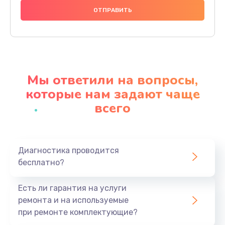
1000 руб.
Заказать
Ремонт материнской платы
4500 руб.
Мы ответили на вопросы,
Заказать
которые нам задают чаще
всего
Профилактическая чистка
1000 руб.
Заказать
Диагностика проводится
бесплатно?
Прошивка BIOS
1920 руб.
Есть ли гарантия на услуги
Заказать
ремонта и на используемые
при ремонте комплектующие?
Замена северного моста