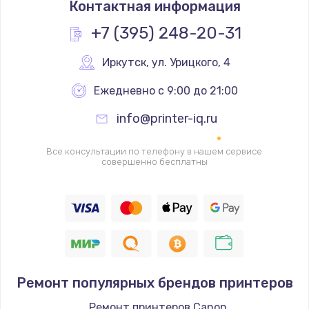
Контактная информация
1200 руб.
Заказать
+7 (395) 248-20-31
Замена реле
Иркутск
,
 ул. Урицкого, 4
1000 руб.
Ежедневно с 9:00 до 21:00
Заказать
info@printer-iq.ru
Замена термопредохранителя
Все консультации по телефону в нашем сервисе
700 руб.
совершенно бесплатны
Заказать
Замена ТЭНа
2500 руб.
Заказать
Ремонт популярных брендов принтеров
Замена шнура
Ремонт принтеров Canon