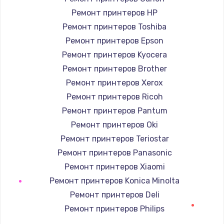
1400 руб.
Ремонт принтеров HP
Заказать
Ремонт принтеров Toshiba
Ремонт принтеров Epson
Замена / ремонт электронного модуля
управления
Ремонт принтеров Kyocera
600 руб.
Ремонт принтеров Brother
Ремонт принтеров Xerox
Заказать
Ремонт принтеров Ricoh
Замена конфорки
Ремонт принтеров Pantum
1100 руб.
Ремонт принтеров Oki
Заказать
Ремонт принтеров Teriostar
Ремонт принтеров Panasonic
Замена платы сенсора
Ремонт принтеров Xiaomi
900 руб.
Ремонт принтеров Konica Minolta
Заказать
Ремонт принтеров Deli
Ремонт принтеров Philips
Замена регулятора режимов конфорки
Ремонт принтеров Samsung