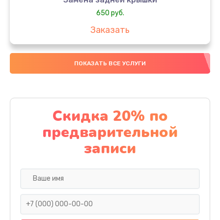
650 руб.
Заказать
Замена аккумулятора
ПОКАЗАТЬ ВСЕ УСЛУГИ
4000 руб.
Заказать
Замена материнской платы
Скидка 20% по
1100 руб.
предварительной
Заказать
записи
Замена масла
750 руб.
Заказать
Замена праймера