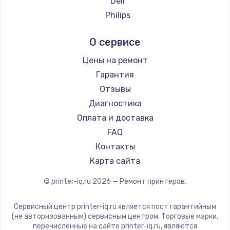
Deli
2500 руб.
Philips
Заказать
Samsung
О сервисе
Kodak
Замена электроконфорки
Sharp
Цены на ремонт
1300 руб.
TSC
Гарантия
Заказать
Fujitsu
Отзывы
Godex
Диагностика
Техобслуживание
Оплата и доставка
900 руб.
FAQ
Заказать
Контакты
Карта сайта
Установка / подключение / демонтаж
1300 руб.
© printer-iq.ru
2026
— Ремонт принтеров.
Заказать
Сервисный центр printer-iq.ru является пост гарантийным
(не авторизованным) сервисным центром. Торговые марки,
Прошивка
перечисленные на сайте printer-iq.ru, являются