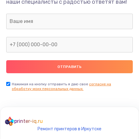
наши специалисты с радостью ответят вам!
1300 руб.
Заказать
Ремонт капиллярной трубки
400 руб.
Заказать
Замена блока питания
1000 руб.
Заказать
Нажимая на кнопку отправить я даю свое
согласие на
обработку моих персональных данных.
Прошивка / разблокировка
900 руб.
Заказать
printer-iq.ru
Ремонт принтеров в Иркутске
Замена термостата