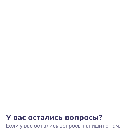
2500 руб.
Заказать
Замена видеоадаптера (видеокарты)
1800 руб.
Заказать
Замена, перепайка чипа
1300 руб.
Заказать
Замена HDMI-разъема
650 руб.
Заказать
У вас остались вопросы?
Если у вас остались вопросы напишите нам,
Замена/Pемонт карбюратора