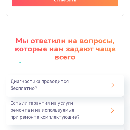
1000 руб.
Заказать
Ремонт материнской платы
4500 руб.
Мы ответили на вопросы,
Заказать
которые нам задают чаще
всего
Профилактическая чистка
1000 руб.
Заказать
Диагностика проводится
бесплатно?
Прошивка BIOS
1920 руб.
Есть ли гарантия на услуги
Заказать
ремонта и на используемые
при ремонте комплектующие?
Замена северного моста
1440 руб.