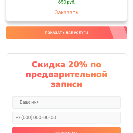
650 руб.
Заказать
Замена аккумулятора
ПОКАЗАТЬ ВСЕ УСЛУГИ
4000 руб.
Заказать
Замена материнской платы
Скидка 20% по
1100 руб.
предварительной
Заказать
записи
Замена масла
750 руб.
Заказать
Замена праймера