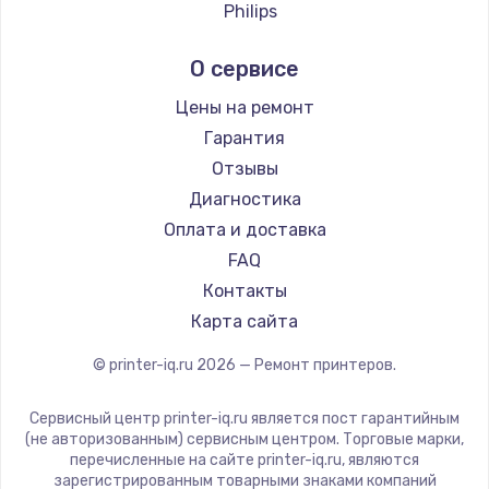
Philips
Заказать
Samsung
О сервисе
Kodak
Замена электроконфорки
Sharp
Цены на ремонт
1300 руб.
TSC
Гарантия
Заказать
Fujitsu
Отзывы
Godex
Диагностика
Техобслуживание
Оплата и доставка
900 руб.
FAQ
Заказать
Контакты
Карта сайта
Установка / подключение / демонтаж
1300 руб.
© printer-iq.ru
2026
— Ремонт принтеров.
Заказать
Сервисный центр printer-iq.ru является пост гарантийным
(не авторизованным) сервисным центром. Торговые марки,
Прошивка
перечисленные на сайте printer-iq.ru, являются
1400 руб.
зарегистрированным товарными знаками компаний