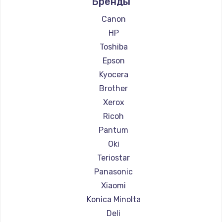
Бренды
Ремонт принтеров Kodak
Заказать
Ремонт принтеров Sharp
Canon
Ремонт принтеров TSC
HP
Замена сенсорного датчика
Ремонт принтеров Fujitsu
Toshiba
1300 руб.
Ремонт принтеров Godex
Epson
Заказать
Kyocera
Brother
Замена сигнальной лампы
Xerox
1200 руб.
Ricoh
Заказать
Pantum
Oki
Замена системной платы
Teriostar
1500 руб.
Panasonic
Заказать
Xiaomi
Konica Minolta
Замена температурного датчика
Deli
2500 руб.