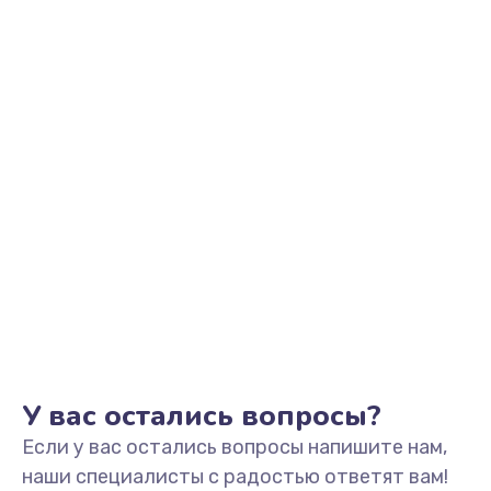
Заказать
Замена видеоадаптера (видеокарты)
1800 руб.
Заказать
Замена, перепайка чипа
1300 руб.
Заказать
Замена HDMI-разъема
650 руб.
Заказать
У вас остались вопросы?
Если у вас остались вопросы напишите нам,
Замена/Pемонт карбюратора
наши специалисты с радостью ответят вам!
1300 руб.