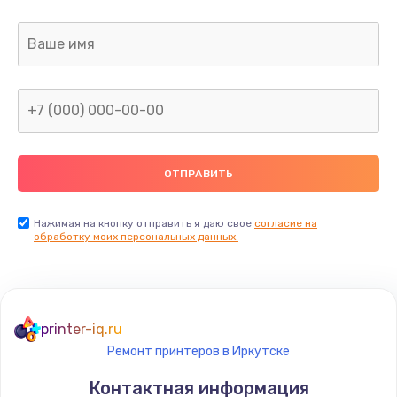
Заказать
Ремонт капиллярной трубки
400 руб.
Заказать
Замена блока питания
1000 руб.
Заказать
Нажимая на кнопку отправить я даю свое
согласие на
обработку моих персональных данных.
Прошивка / разблокировка
900 руб.
Заказать
printer-iq.ru
Ремонт принтеров в Иркутске
Замена термостата
Контактная информация
1200 руб.