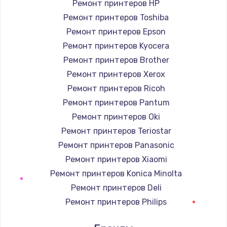
Ремонт принтеров HP
Заказать
Ремонт принтеров Toshiba
Ремонт принтеров Epson
Замена / ремонт электронного модуля
управления
Ремонт принтеров Kyocera
600 руб.
Ремонт принтеров Brother
Ремонт принтеров Xerox
Заказать
Ремонт принтеров Ricoh
Замена конфорки
Ремонт принтеров Pantum
1100 руб.
Ремонт принтеров Oki
Заказать
Ремонт принтеров Teriostar
Ремонт принтеров Panasonic
Замена платы сенсора
Ремонт принтеров Xiaomi
900 руб.
Ремонт принтеров Konica Minolta
Заказать
Ремонт принтеров Deli
Ремонт принтеров Philips
Замена регулятора режимов конфорки
Ремонт принтеров Samsung
900 руб.