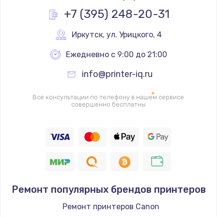
Заказать
+7 (395) 248-20-31
Замена реле
Иркутск
,
 ул. Урицкого, 4
1000 руб.
Ежедневно с 9:00 до 21:00
Заказать
info@printer-iq.ru
Замена термопредохранителя
Все консультации по телефону в нашем сервисе
700 руб.
совершенно бесплатны
Заказать
Замена ТЭНа
2500 руб.
Заказать
Ремонт популярных брендов принтеров
Замена шнура
Ремонт принтеров Canon
1400 руб.