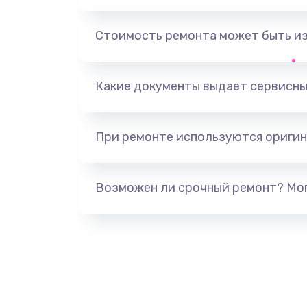
Замена разъема SIM-карты
Стоимость ремонта может быть и
Ремонт цепи питания
Какие документы выдает сервисны
Замена микрофона
При ремонте используются оригин
Замена аккумулятора
Замена корпуса
Возможен ли срочный ремонт? Мог
Замена задней крышки
Замена контроллера питания
Замена стекла