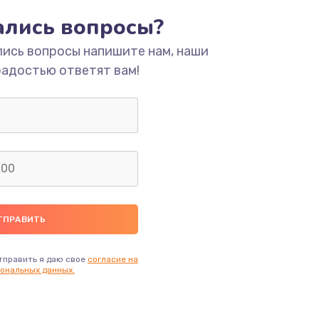
тались вопросы?
ать
лись вопросы напишите нам, наши
радостью ответят вам!
ать
ать
ать
ать
ать
тправить я даю свое
согласие на
ональных данных.
ать
ать