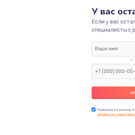
У вас ос
500 руб.
Заказ
Если у вас оста
специалисты с 
750 руб.
Заказ
550 руб.
Заказ
450 руб.
Заказ
750 руб.
Заказ
1300 руб.
Заказ
Нажимая на кнопку о
обработку моих перс
700 руб.
Заказ
550 руб.
Заказ