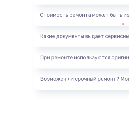
Замена разъема SIM-карты
Стоимость ремонта может быть и
Ремонт цепи питания
Какие документы выдает сервисны
Замена микрофона
При ремонте используются оригин
Замена аккумулятора
Замена корпуса
Возможен ли срочный ремонт? Мог
Замена задней крышки
Замена контроллера питания
Замена стекла