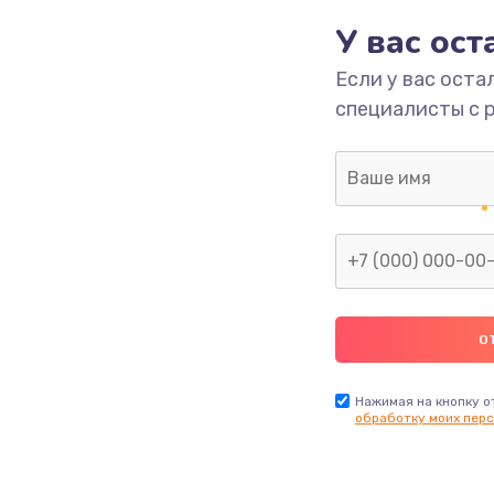
У вас ос
500 руб.
Заказ
Если у вас оста
специалисты с 
750 руб.
Заказ
550 руб.
Заказ
450 руб.
Заказ
750 руб.
Заказ
1300 руб.
Заказ
Нажимая на кнопку о
обработку моих перс
700 руб.
Заказ
550 руб.
Заказ