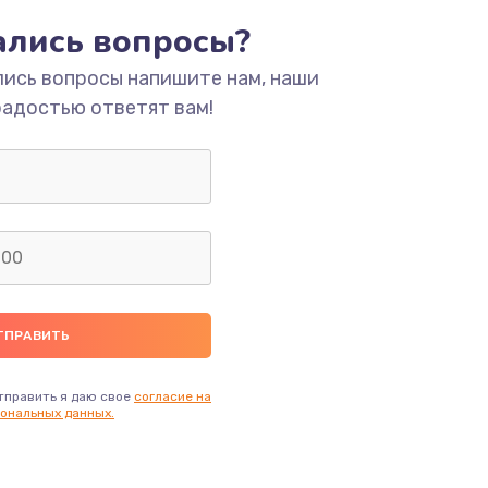
тались вопросы?
ать
лись вопросы напишите нам, наши
радостью ответят вам!
ать
ать
ать
ать
ать
тправить я даю свое
согласие на
ональных данных.
ать
ать