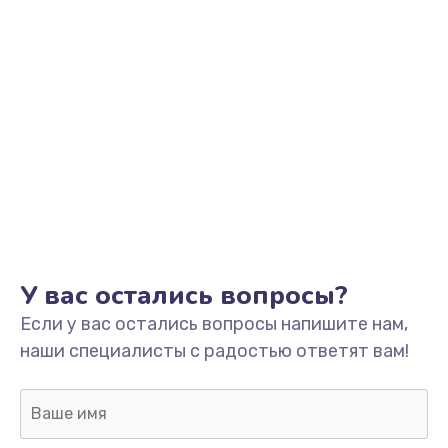
Заказать
Замена шлейфа
от 450 руб.
Заказать
Замена передней камеры
от 550 руб.
Заказать
Замена основной камеры
У вас остались вопросы?
от 600 руб.
Если у вас остались вопросы напишите нам,
Заказать
наши специалисты с радостью ответят вам!
Замена внешнего динамика
от 400 руб.