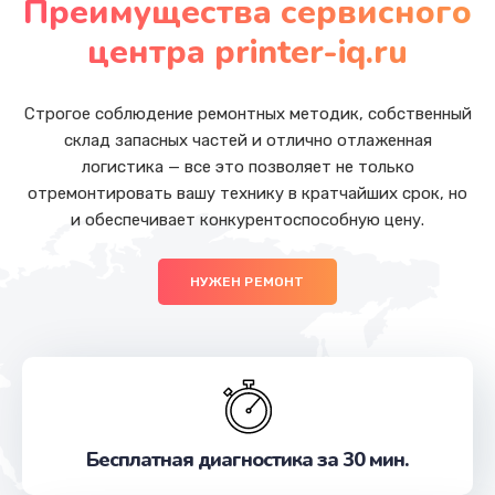
Преимущества сервисного
Заказать
центра printer-iq.ru
Настройка программ
от 450 руб.
Строгое соблюдение ремонтных методик, собственный
склад запасных частей и отлично отлаженная
Заказать
логистика — все это позволяет не только
отремонтировать вашу технику в кратчайших срок, но
Восстановление загрузки
и обеспечивает конкурентоспособную цену.
от 550 руб.
Заказать
НУЖЕН РЕМОНТ
Русификация
от 450 руб.
Заказать
Замена задней крышки
Бесплатная диагностика за 30 мин.
от 550 руб.