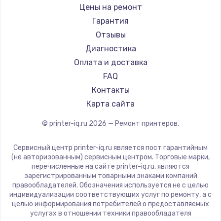
Sharp
Цены на ремонт
TSC
Гарантия
Fujitsu
Отзывы
Godex
Диагностика
Оплата и доставка
FAQ
Контакты
Карта сайта
© printer-iq.ru
2026
— Ремонт принтеров.
Сервисный центр printer-iq.ru является пост гарантийным
(не авторизованным) сервисным центром. Торговые марки,
перечисленные на сайте printer-iq.ru, являются
зарегистрированным товарными знаками компаний
правообладателей. Обозначения используется не с целью
индивидуализации соответствующих услуг по ремонту, а с
целью информирования потребителей о предоставляемых
услугах в отношении техники правообладателя