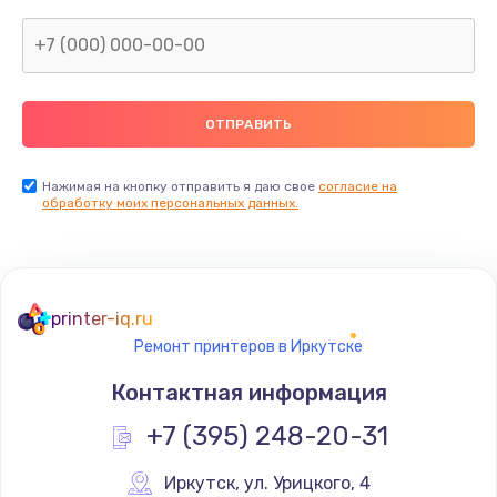
Заказать
Замена внутреннего динамика
от 650 руб.
Заказать
Замена вибромотора
Нажимая на кнопку отправить я даю свое
согласие на
обработку моих персональных данных.
от 550 руб.
Заказать
Замена разъема питания
printer-iq.ru
от 550 руб.
Ремонт принтеров в Иркутске
Заказать
Контактная информация
Замена контроллера питания
+7 (395) 248-20-31
от 850 руб.
Иркутск
,
 ул. Урицкого, 4
Заказать