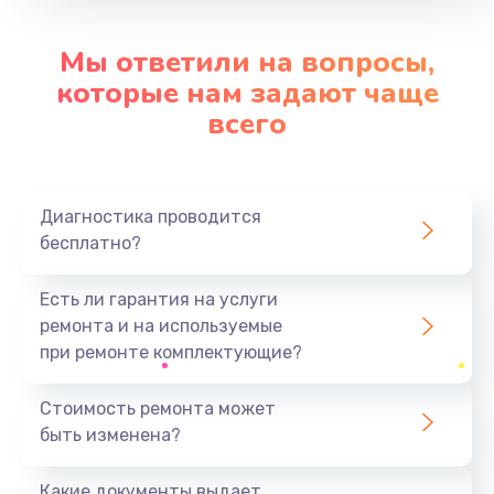
Заказать
Мы ответили на вопросы,
Замена разъема SIM-карты
которые нам задают чаще
от 550 руб.
всего
Заказать
Замена тачскрина
Диагностика проводится
от 500 руб.
бесплатно?
Заказать
Есть ли гарантия на услуги
Замена стекла
ремонта и на используемые
от 400 руб.
при ремонте комплектующие?
Заказать
Стоимость ремонта может
быть изменена?
Замена аккумулятора
от 700 руб.
Какие документы выдает