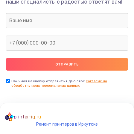
наши специалисты с радостью ответят вам!
1300 руб.
Заказать
Ремонт капиллярной трубки
400 руб.
Заказать
Замена блока питания
1000 руб.
Заказать
Нажимая на кнопку отправить я даю свое
согласие на
обработку моих персональных данных.
Прошивка / разблокировка
900 руб.
Заказать
printer-iq.ru
Ремонт принтеров в Иркутске
Замена термостата