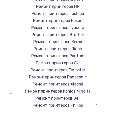
1400 руб.
Ремонт принтеров HP
Заказать
Ремонт принтеров Toshiba
Ремонт принтеров Epson
Замена / ремонт электронного модуля
управления
Ремонт принтеров Kyocera
600 руб.
Ремонт принтеров Brother
Ремонт принтеров Xerox
Заказать
Ремонт принтеров Ricoh
Замена конфорки
Ремонт принтеров Pantum
1100 руб.
Ремонт принтеров Oki
Заказать
Ремонт принтеров Teriostar
Ремонт принтеров Panasonic
Замена платы сенсора
Ремонт принтеров Xiaomi
900 руб.
Ремонт принтеров Konica Minolta
Заказать
Ремонт принтеров Deli
Ремонт принтеров Philips
Замена регулятора режимов конфорки
Ремонт принтеров Samsung