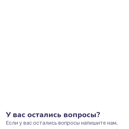
2500 руб.
Заказать
Замена видеоадаптера (видеокарты)
1800 руб.
Заказать
Замена, перепайка чипа
1300 руб.
Заказать
Замена HDMI-разъема
650 руб.
Заказать
У вас остались вопросы?
Если у вас остались вопросы напишите нам,
Замена/Pемонт карбюратора