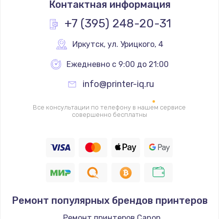
Контактная информация
1200 руб.
Заказать
+7 (395) 248-20-31
Замена реле
Иркутск
,
 ул. Урицкого, 4
1000 руб.
Ежедневно с 9:00 до 21:00
Заказать
info@printer-iq.ru
Замена термопредохранителя
Все консультации по телефону в нашем сервисе
700 руб.
совершенно бесплатны
Заказать
Замена ТЭНа
2500 руб.
Заказать
Ремонт популярных брендов принтеров
Замена шнура
Ремонт принтеров Canon