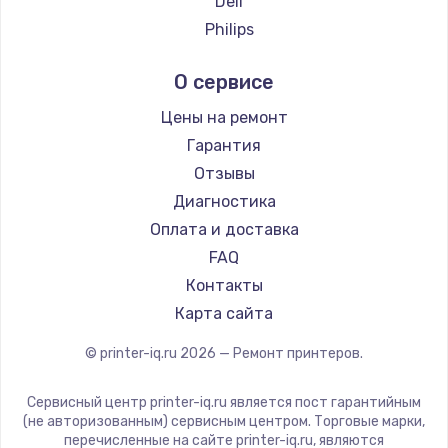
Deli
2500 руб.
Philips
Заказать
Samsung
О сервисе
Lexmark
Замена электроконфорки
Sharp
Цены на ремонт
1300 руб.
TSC
Гарантия
Заказать
Fujitsu
Отзывы
Godex
Диагностика
Техобслуживание
Оплата и доставка
900 руб.
FAQ
Заказать
Контакты
Карта сайта
Установка / подключение / демонтаж
1300 руб.
© printer-iq.ru
2026
— Ремонт принтеров.
Заказать
Сервисный центр printer-iq.ru является пост гарантийным
(не авторизованным) сервисным центром. Торговые марки,
Прошивка
перечисленные на сайте printer-iq.ru, являются