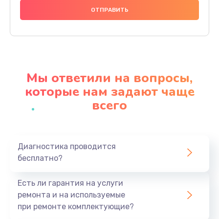
1000 руб.
Заказать
Ремонт материнской платы
4500 руб.
Мы ответили на вопросы,
Заказать
которые нам задают чаще
всего
Профилактическая чистка
1000 руб.
Заказать
Диагностика проводится
бесплатно?
Прошивка BIOS
1920 руб.
Есть ли гарантия на услуги
Заказать
ремонта и на используемые
при ремонте комплектующие?
Замена северного моста