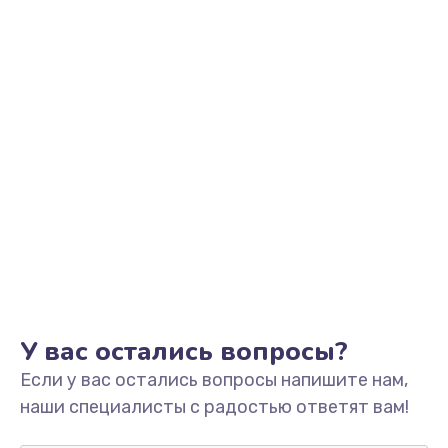
Заказать
Замена видеоадаптера (видеокарты)
1800 руб.
Заказать
Замена, перепайка чипа
1300 руб.
Заказать
Замена HDMI-разъема
650 руб.
Заказать
У вас остались вопросы?
Если у вас остались вопросы напишите нам,
Замена/Pемонт карбюратора
наши специалисты с радостью ответят вам!
1300 руб.
Заказать