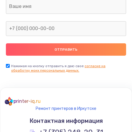
Ремонт капиллярной трубки
400 руб.
Заказать
Замена блока питания
1000 руб.
Заказать
Нажимая на кнопку отправить я даю свое
согласие на
обработку моих персональных данных.
Прошивка / разблокировка
900 руб.
Заказать
printer-iq.ru
Ремонт принтеров в Иркутске
Замена термостата
Контактная информация
1200 руб.
Заказать