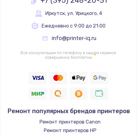
+7 (395) 248-20-31
Замена реле
Иркутск
,
 ул. Урицкого, 4
1000 руб.
Ежедневно с 9:00 до 21:00
Заказать
info@printer-iq.ru
Замена термопредохранителя
Все консультации по телефону в нашем сервисе
700 руб.
совершенно бесплатны
Заказать
Замена ТЭНа
2500 руб.
Заказать
Ремонт популярных брендов принтеров
Замена шнура
Ремонт принтеров Canon
1400 руб.
Ремонт принтеров HP
Заказать