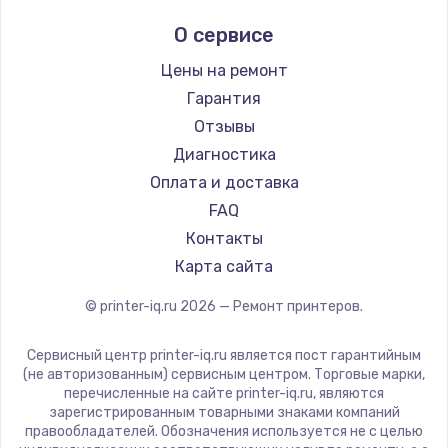
Заказать
Samsung
О сервисе
Kodak
Замена электроконфорки
Lexmark
Цены на ремонт
1300 руб.
Sharp
Гарантия
Заказать
TSC
Отзывы
Fujitsu
Диагностика
Техобслуживание
Godex
Оплата и доставка
900 руб.
FAQ
Заказать
Контакты
Карта сайта
Установка / подключение / демонтаж
1300 руб.
© printer-iq.ru
2026
— Ремонт принтеров.
Заказать
Сервисный центр printer-iq.ru является пост гарантийным
(не авторизованным) сервисным центром. Торговые марки,
Прошивка
перечисленные на сайте printer-iq.ru, являются
1400 руб.
зарегистрированным товарными знаками компаний
правообладателей. Обозначения используется не с целью
Заказать