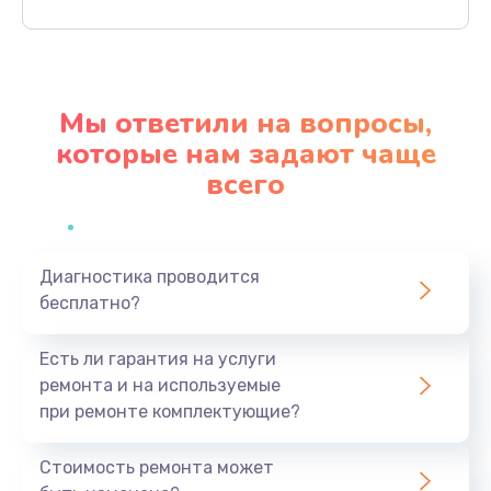
Заказать
Ремонт материнской платы
4500 руб.
Мы ответили на вопросы,
Заказать
которые нам задают чаще
всего
Профилактическая чистка
1000 руб.
Заказать
Диагностика проводится
бесплатно?
Прошивка BIOS
1920 руб.
Есть ли гарантия на услуги
Заказать
ремонта и на используемые
при ремонте комплектующие?
Замена северного моста
1440 руб.
Стоимость ремонта может