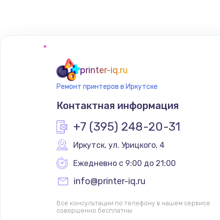
Замена тачпада
Замена корпуса
Замена материнской платы
printer-iq.ru
Ремонт принтеров в Иркутске
Контактная информация
+7 (395) 248-20-31
Иркутск
,
 ул. Урицкого, 4
Ежедневно с 9:00 до 21:00
info@printer-iq.ru
Все консультации по телефону в нашем сервисе
совершенно бесплатны