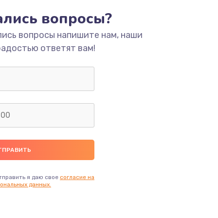
ать
тались вопросы?
лись вопросы напишите нам, наши
ать
радостью ответят вам!
ать
ать
ать
ать
ать
тправить я даю свое
согласие на
ональных данных.
ать