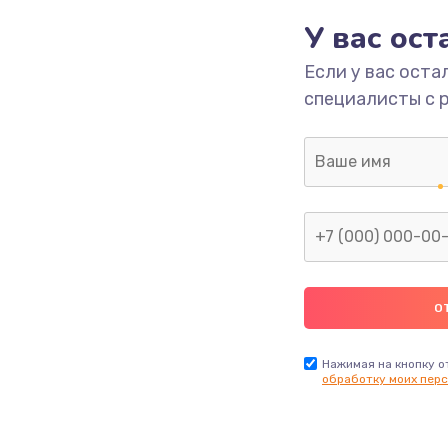
1090 руб.
Заказ
У вас ос
Если у вас оста
2745 руб.
Заказ
специалисты с 
995 руб.
Заказ
1200 руб.
Заказ
1160 руб.
Заказ
1060 руб.
Заказ
2750 руб.
Заказ
Нажимая на кнопку о
обработку моих перс
1490 руб.
Заказ