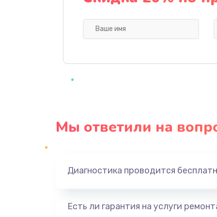
Замена экрана
Замена шлейфа матрицы
Замена термопасты
Замена системы охлаждения
Мы ответили на вопр
Замена процессора
Замена оперативной памяти
Диагностика проводится бесплат
Замена микрофона
Есть ли гарантия на услуги ремон
Замена звуковой карты