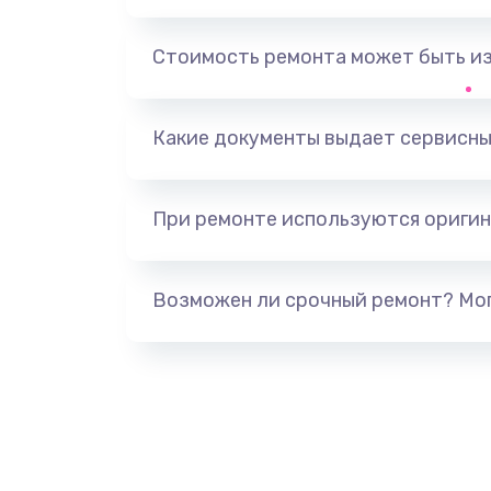
Замена USB порта
Стоимость ремонта может быть и
Замена разъёмов (HDMI, DVI, Ди
порта)
Какие документы выдает сервисны
Замена аккумулятора
При ремонте используются оригин
Замена клавиатуры
Возможен ли срочный ремонт? Мог
Замена жесткого диска
Ремонт цепей питания
Замена видеокарты