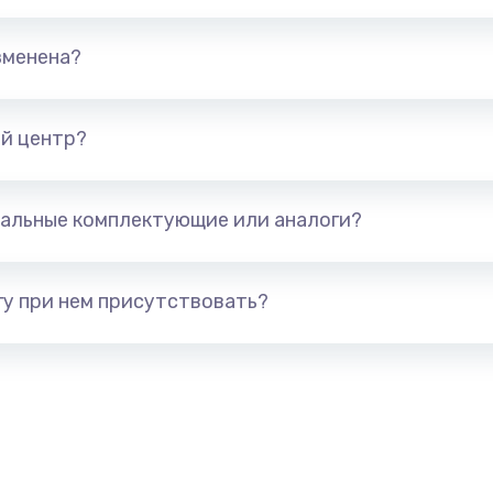
1245 руб.
Заказ
зменена?
сплей
390 руб.
Заказ
й центр?
620 руб.
Заказ
альные комплектующие или аналоги?
990 руб.
Заказ
у при нем присутствовать?
745 руб.
Заказ
2500 руб.
Заказ
2045 руб.
Заказ