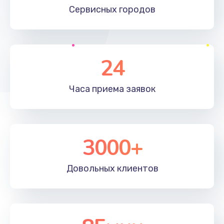
Сервисных
городов
2745 руб.
Заказать
Настройка BIOS
24
995 руб.
Часа приема
заявок
Заказать
Ремонт подсветки
1200 руб.
3000+
Заказать
Довольных
клиентов
Настройка ОС
1160 руб.
Заказать