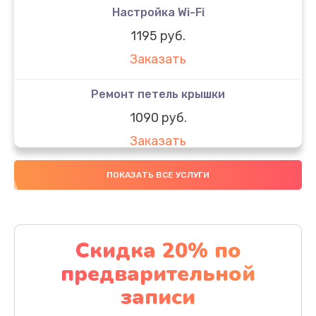
Настройка Wi-Fi
1195 руб.
Заказать
Ремонт петель крышки
1090 руб.
Заказать
Замена вебкамеры
ПОКАЗАТЬ ВСЕ УСЛУГИ
1495 руб.
Заказать
Скидка 20% по
Установка драйверов
предварительной
1000 руб.
записи
Заказать