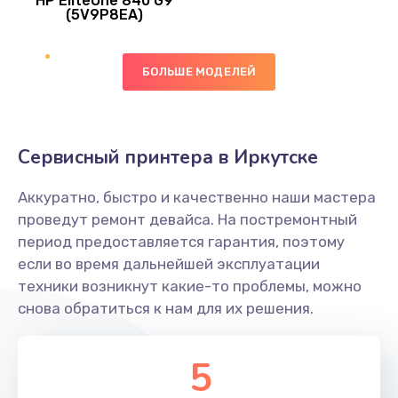
HP EliteOne 840 G9
745 руб.
(5V9P8EA)
Заказать
БОЛЬШЕ МОДЕЛЕЙ
Ремонт цепей питания
2500 руб.
Заказать
Сервисный принтера в Иркутске
Замена видеокарты
Аккуратно, быстро и качественно наши мастера
2045 руб.
проведут ремонт девайса. На постремонтный
период предоставляется гарантия, поэтому
Заказать
если во время дальнейшей эксплуатации
техники возникнут какие-то проблемы, можно
Ремонт разъема питания
снова обратиться к нам для их решения.
1090 руб.
Заказать
5
Замена видеочипа