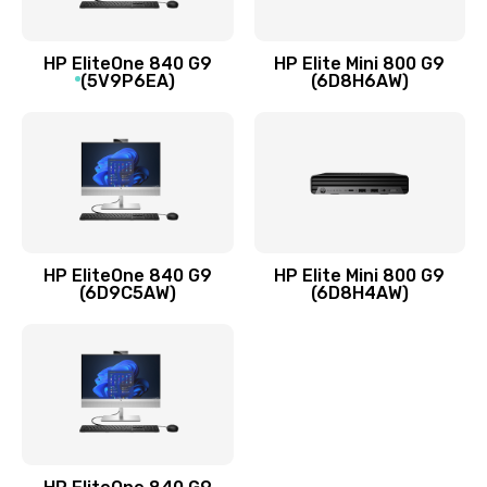
Заказать
HP EliteOne 840 G9
HP Elite Mini 800 G9
(5V9P6EA)
(6D8H6AW)
Замена разъёмов (HDMI, DVI, Дисплей порта)
390 руб.
Заказать
Замена аккумулятора
620 руб.
HP EliteOne 840 G9
HP Elite Mini 800 G9
Заказать
(6D9C5AW)
(6D8H4AW)
Замена клавиатуры
990 руб.
Заказать
Замена жесткого диска