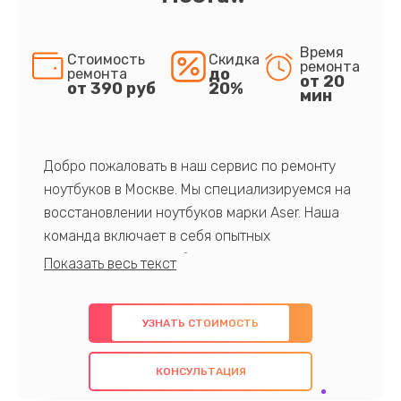
Время
Стоимость
Скидка
ремонта
до
ремонта
от 20
от 390 руб
20%
мин
Добро пожаловать в наш сервис по ремонту
ноутбуков в Москве. Мы специализируемся на
восстановлении ноутбуков марки Aser. Наша
команда включает в себя опытных
профессионалов с обширными знаниями и
многолетним опытом в данной области. Мы
предлагаем быстрый и качественный ремонт с
УЗНАТЬ СТОИМОСТЬ
использованием оригинальных компонентов, а
также гарантируем качество всех
КОНСУЛЬТАЦИЯ
проведенных работ. Наша цель - предоставить
клиентам надежное и профессиональное