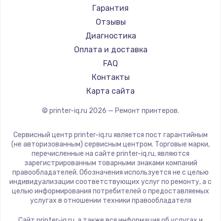
TSC
Гарантия
Fujitsu
Отзывы
Godex
Диагностика
Оплата и доставка
FAQ
Контакты
Карта сайта
© printer-iq.ru
2026
— Ремонт принтеров.
Сервисный центр printer-iq.ru является пост гарантийным
(не авторизованным) сервисным центром. Торговые марки,
перечисленные на сайте printer-iq.ru, являются
зарегистрированным товарными знаками компаний
правообладателей. Обозначения используется не с целью
индивидуализации соответствующих услуг по ремонту, а с
целью информирования потребителей о предоставляемых
услугах в отношении техники правообладателя
Сайт printer-iq.ru, а также вся информация об услугах и