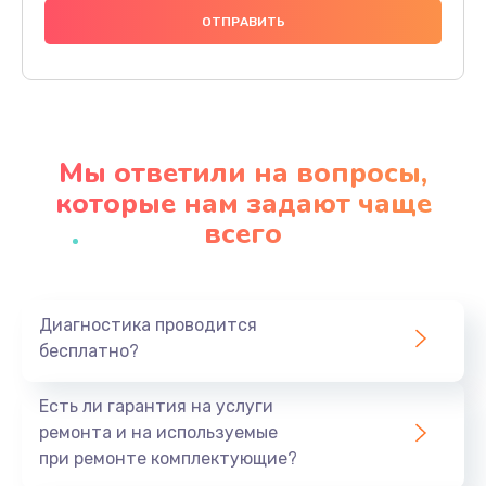
1140 руб.
Заказать
Замена видеочипа
2990 руб.
Мы ответили на вопросы,
Заказать
которые нам задают чаще
всего
Ремонт разъема питания
1090 руб.
Заказать
Диагностика проводится
бесплатно?
Замена видеокарты
2490 руб.
Есть ли гарантия на услуги
Заказать
ремонта и на используемые
при ремонте комплектующие?
Замена жесткого диска