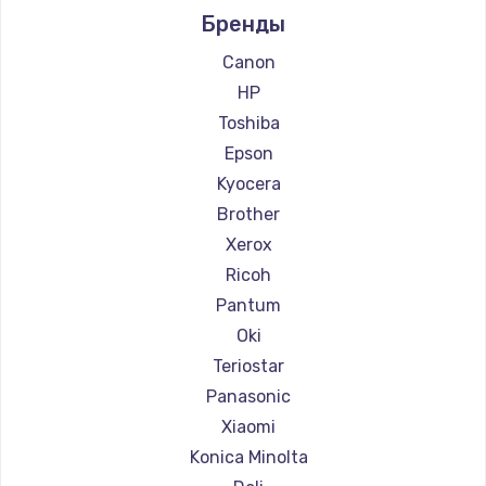
Бренды
Ремонт принтеров Kodak
Заказать
Ремонт принтеров Lexmark
Canon
Ремонт принтеров Sharp
HP
Ремонт принтеров TSC
Toshiba
Ремонт принтеров Godex
Epson
Kyocera
Brother
Xerox
Ricoh
Pantum
Oki
Teriostar
Panasonic
Xiaomi
Konica Minolta