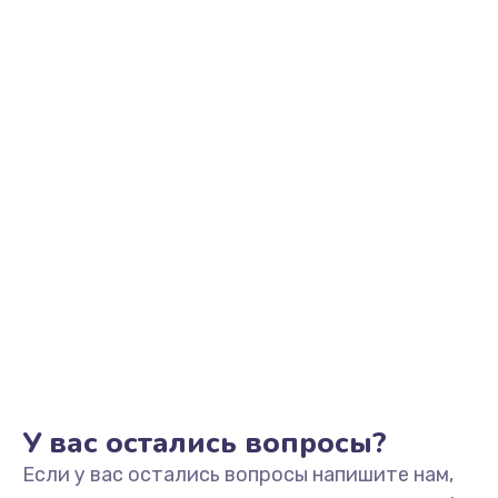
1040 руб.
Заказать
Замена корпуса
1190 руб.
Заказать
Замена клавиатуры
690 руб.
Заказать
Замена разъёмов (HDMI, DVI, Дисплей порта)
590 руб.
Заказать
У вас остались вопросы?
Если у вас остались вопросы напишите нам,
Замена USB порта