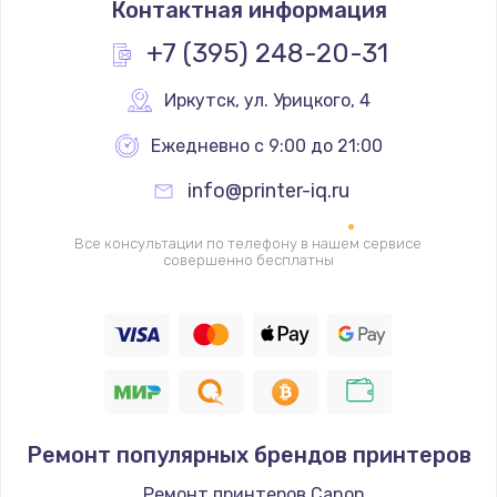
Контактная информация
1790 руб.
Заказать
+7 (395) 248-20-31
Замена термопасты
Иркутск
,
 ул. Урицкого, 4
1090 руб.
Ежедневно с 9:00 до 21:00
Заказать
info@printer-iq.ru
Замена шлейфа матрицы
Все консультации по телефону в нашем сервисе
890 руб.
совершенно бесплатны
Заказать
Замена экрана
1120 руб.
Заказать
Ремонт популярных брендов принтеров
Замена северного моста
Ремонт принтеров Canon