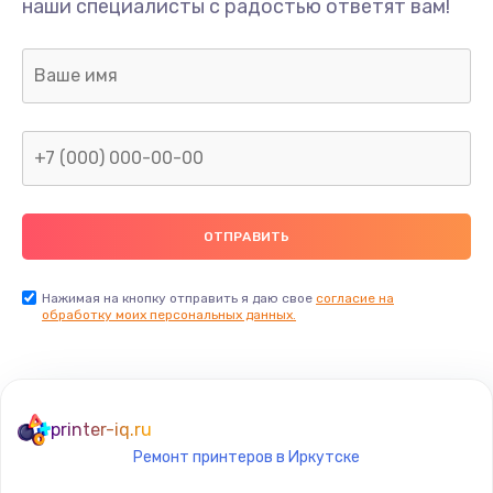
наши специалисты с радостью ответят вам!
990 руб.
Заказать
Замена микрофона
690 руб.
Заказать
Замена оперативной памяти
690 руб.
Заказать
Нажимая на кнопку отправить я даю свое
согласие на
обработку моих персональных данных.
Замена процессора
1290 руб.
Заказать
printer-iq.ru
Ремонт принтеров в Иркутске
Замена системы охлаждения