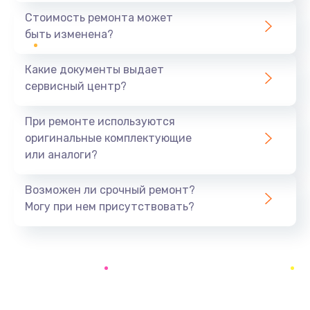
490 руб.
Стоимость ремонта может
быть изменена?
Заказать
Какие документы выдает
Замена вебкамеры
сервисный центр?
840 руб.
Заказать
При ремонте используются
оригинальные комплектующие
Ремонт петель крышки
или аналоги?
1090 руб.
Заказать
Возможен ли срочный ремонт?
Могу при нем присутствовать?
Настройка Wi-Fi
890 руб.
Заказать
Замена тачпада