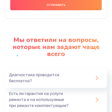
Замена камеры позиционирования
500 руб.
Заказать
Замена датчиков
Мы ответили на вопросы,
500 руб.
которые нам задают чаще
Заказать
всего
Ремонт GPS-модуля
700 руб.
Заказать
Диагностика проводится
бесплатно?
Ремонт динамика
Есть ли гарантия на услуги
500 руб.
ремонта и на используемые
Заказать
при ремонте комплектующие?