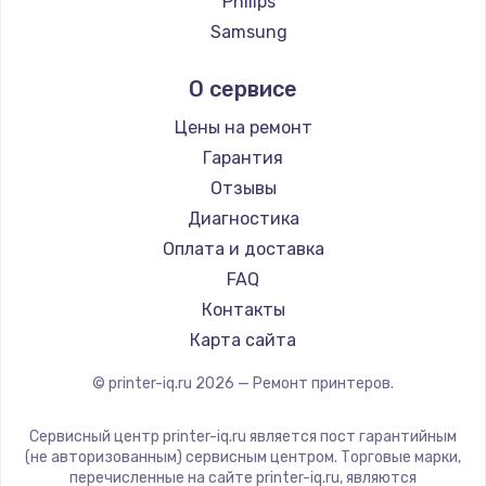
Philips
Samsung
Kodak
О сервисе
Lexmark
Sharp
Цены на ремонт
TSC
Гарантия
Fujitsu
Отзывы
Godex
Диагностика
Оплата и доставка
FAQ
Контакты
Карта сайта
© printer-iq.ru
2026
— Ремонт принтеров.
Сервисный центр printer-iq.ru является пост гарантийным
(не авторизованным) сервисным центром. Торговые марки,
перечисленные на сайте printer-iq.ru, являются