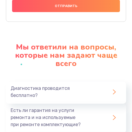
Замена камеры позиционирования
500 руб.
Заказать
Замена датчиков
Мы ответили на вопросы,
500 руб.
которые нам задают чаще
Заказать
всего
Ремонт GPS-модуля
700 руб.
Заказать
Диагностика проводится
бесплатно?
Ремонт динамика
Есть ли гарантия на услуги
500 руб.
ремонта и на используемые
Заказать
при ремонте комплектующие?