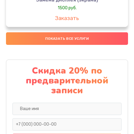
1500 руб.
Заказать
Замена датчиков управления, высоты, движения
ПОКАЗАТЬ ВСЕ УСЛУГИ
500 руб.
Заказать
Замена платы управления
Скидка 20% по
500 руб.
предварительной
Заказать
записи
Корпусный ремонт (замена резинок, креплений,
кнопок)
1000 руб.
Заказать