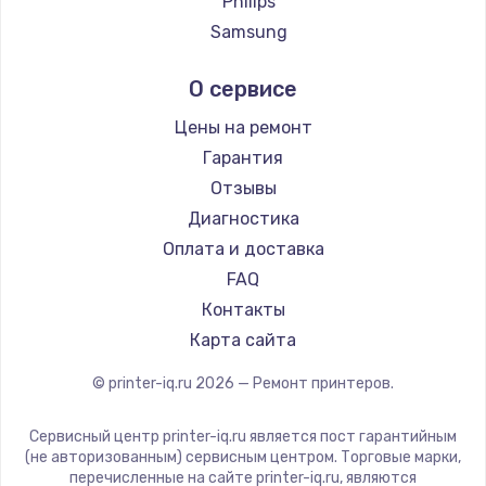
Philips
Samsung
Kodak
О сервисе
Lexmark
Sharp
Цены на ремонт
TSC
Гарантия
Fujitsu
Отзывы
Godex
Диагностика
Оплата и доставка
FAQ
Контакты
Карта сайта
© printer-iq.ru
2026
— Ремонт принтеров.
Сервисный центр printer-iq.ru является пост гарантийным
(не авторизованным) сервисным центром. Торговые марки,
перечисленные на сайте printer-iq.ru, являются