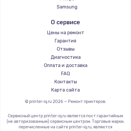
Samsung
Kodak
О сервисе
Lexmark
Sharp
Цены на ремонт
TSC
Гарантия
Fujitsu
Отзывы
Godex
Диагностика
Оплата и доставка
FAQ
Контакты
Карта сайта
© printer-iq.ru
2026
— Ремонт принтеров.
Сервисный центр printer-iq.ru является пост гарантийным
(не авторизованным) сервисным центром. Торговые марки,
перечисленные на сайте printer-iq.ru, являются