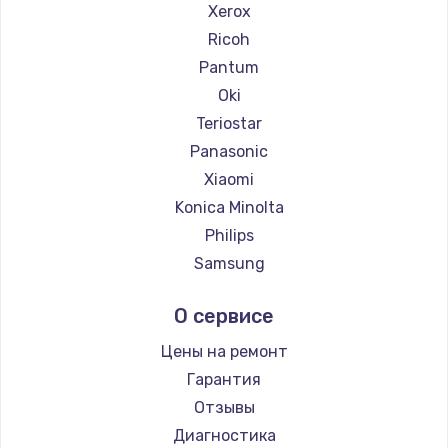
Xerox
Ricoh
Pantum
Oki
Teriostar
Panasonic
Xiaomi
Konica Minolta
Philips
Samsung
Kodak
О сервисе
Lexmark
Sharp
Цены на ремонт
TSC
Гарантия
Fujitsu
Отзывы
Godex
Диагностика