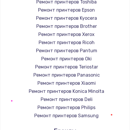
Ремонт принтеров Toshiba
Заказать
Ремонт принтеров Epson
Ремонт принтеров Kyocera
Комплексная чистка
Ремонт принтеров Brother
600 руб.
Ремонт принтеров Xerox
Заказать
Ремонт принтеров Ricoh
Ремонт принтеров Pantum
Замена лампы подсветки
Ремонт принтеров Oki
1000 руб.
Ремонт принтеров Teriostar
Заказать
Ремонт принтеров Panasonic
Ремонт принтеров Xiaomi
Ремонт блока управления
Ремонт принтеров Konica Minolta
2000 руб.
Ремонт принтеров Deli
Заказать
Ремонт принтеров Philips
Ремонт принтеров Samsung
Прошивка
Ремонт принтеров Kodak
1220 руб.