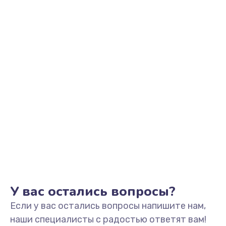
Заказать
Не видит устройство
800 руб.
Заказать
Не печатает
700 руб.
Заказать
Скрипит, трещит
600 руб.
Заказать
У вас остались вопросы?
Если у вас остались вопросы напишите нам,
Переполнен абсорбер
наши специалисты с радостью ответят вам!
300 руб.