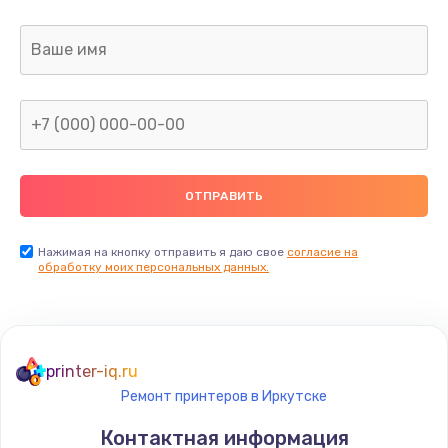
Заказать
Не видит бумагу
550 руб.
Заказать
Зажевывает бумагу
500 руб.
Заказать
Нажимая на кнопку отправить я даю свое
согласие на
обработку моих персональных данных.
Не захватывает бумагу
600 руб.
Заказать
printer-iq.ru
Ремонт принтеров в Иркутске
Грязная печать
Контактная информация
350 руб.