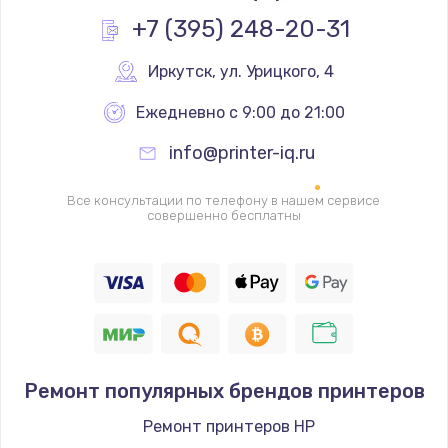
Заказать
+7 (395) 248-20-31
Ремонт механики сканирующей головки
Иркутск
,
 ул. Урицкого, 4
1800 руб.
Ежедневно с 9:00 до 21:00
Заказать
info@printer-iq.ru
Ремонт инвертора лампы подсветки
Все консультации по телефону в нашем сервисе
1350 руб.
совершенно бесплатны
Заказать
Перепрошивка, восстановление ПО
680 руб.
Заказать
Ремонт популярных брендов принтеров
Замена матричного блока
Ремонт принтеров HP
2000 руб.