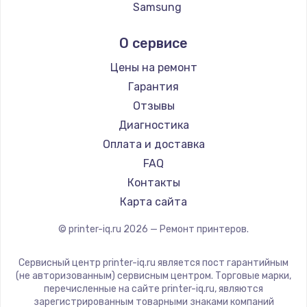
Samsung
Kodak
О сервисе
Lexmark
Sharp
Цены на ремонт
TSC
Гарантия
Fujitsu
Отзывы
Godex
Диагностика
Оплата и доставка
FAQ
Контакты
Карта сайта
© printer-iq.ru
2026
— Ремонт принтеров.
Сервисный центр printer-iq.ru является пост гарантийным
(не авторизованным) сервисным центром. Торговые марки,
перечисленные на сайте printer-iq.ru, являются
зарегистрированным товарными знаками компаний