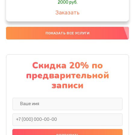
2000 руб.
Заказать
Ремонт после залития
ПОКАЗАТЬ ВСЕ УСЛУГИ
1730 руб.
Заказать
Ремонт электроплаты
Скидка 20% по
1320 руб.
предварительной
Заказать
записи
Замена шнура
540 руб.
Заказать
Замена датчика