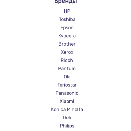
Бренды
Ремонт принтеров Lexmark
Заказать
Ремонт принтеров Sharp
HP
Ремонт принтеров TSC
Ремонт блока питания
Toshiba
Ремонт принтеров Fujitsu
100 руб.
Epson
Ремонт принтеров Godex
Kyocera
Заказать
Brother
Xerox
Ricoh
Pantum
Oki
Teriostar
Panasonic
Xiaomi
Konica Minolta
Deli
Philips