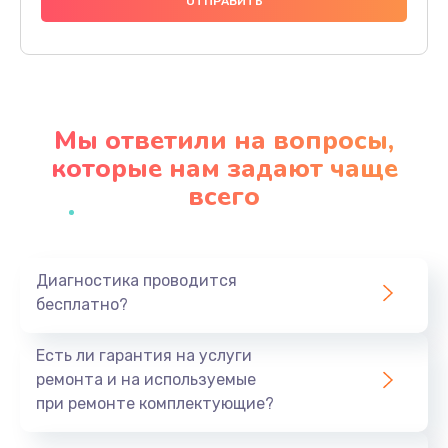
480 руб.
Заказать
Замена дисплея
1350 руб.
Мы ответили на вопросы,
Заказать
которые нам задают чаще
всего
Замена кнопки
510 руб.
Заказать
Диагностика проводится
бесплатно?
Ремонт корпуса
1410 руб.
Есть ли гарантия на услуги
Заказать
ремонта и на используемые
при ремонте комплектующие?
Настройка
480 руб.