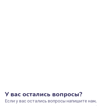
1350 руб.
Заказать
Не видит устройство
800 руб.
Заказать
Не печатает
700 руб.
Заказать
Скрипит, трещит
600 руб.
Заказать
У вас остались вопросы?
Если у вас остались вопросы напишите нам,
Переполнен абсорбер