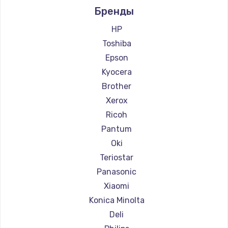
Бренды
Ремонт принтеров Lexmark
Заказать
Ремонт принтеров Sharp
HP
Ремонт принтеров TSC
Ремонт блока питания
Toshiba
Ремонт принтеров Fujitsu
100 руб.
Epson
Ремонт принтеров Godex
Kyocera
Заказать
Brother
Xerox
Ricoh
Pantum
Oki
Teriostar
Panasonic
Xiaomi
Konica Minolta
Deli