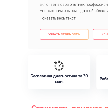
включает в себя опытных профессион
многолетним опытом в данной област
качественный ремонт с использовани
гарантируем качество всех проведенн
клиентам надежное и профессиональн
УЗНАТЬ СТОИМОСТЬ
КОН
потребности наилучшим образом. Не 
сейчас!
Бесплатная диагностика за 30
Рабо
мин.