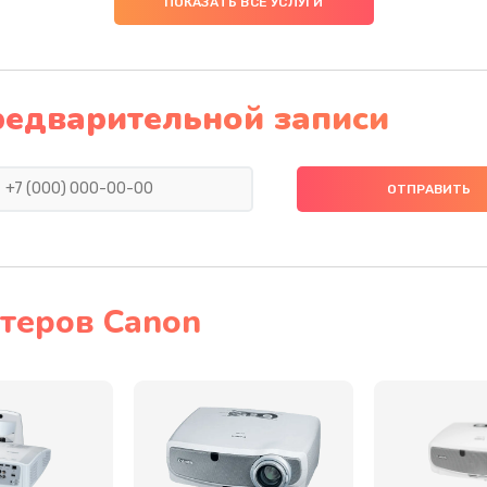
ПОКАЗАТЬ ВСЕ УСЛУГИ
40 мин
3 года
30 мин
2 года
редварительной записи
30 мин
3 года
40 мин
1 год
40 мин
2 года
теров Canon
50 мин
3 года
60 мин
1 год
40 мин
2 года