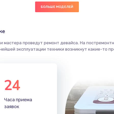
БОЛЬШЕ МОДЕЛЕЙ
20 мин
2 года
головки
60 мин
3 года
ке
етки
40 мин
2 года
ши мастера проведут ремонт девайса. На постремонт
ьнейшей эксплуатации техники возникнут какие-то пр
 ПО
60 мин
3 года
50 мин
1 год
24
50 мин
1 год
50 мин
3 года
Часа приема
заявок
50 мин
2 года