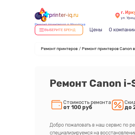
г. Ирк
printer-iq.ru
ул. Уриц
Ремонт принтеров в Иркутске
Цены
О компани
ВЫБЕРИТЕ БРЕНД
Ремонт принтеров
/
Ремонт принтеров Canon в
Ремонт Canon i
Стоимость ремонта
Ски
от 100 руб
до 
Добро пожаловать в наш сервис по ре
специализируемся на восстановлении