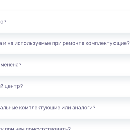
но?
та и на используемые при ремонте комплектующие?
зменена?
й центр?
альные комплектующие или аналоги?
у при нем присутствовать?