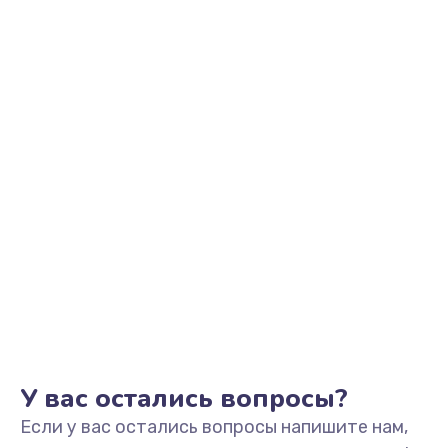
2500 руб.
Заказать
Замена видеоадаптера (видеокарты)
1800 руб.
Заказать
Замена, перепайка чипа
1300 руб.
Заказать
Замена HDMI-разъема
650 руб.
Заказать
У вас остались вопросы?
Если у вас остались вопросы напишите нам,
Замена/Pемонт карбюратора