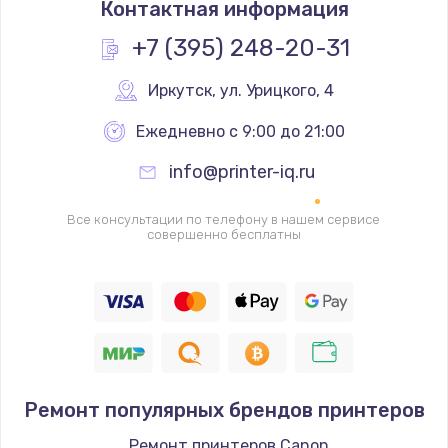
Контактная информация
1200 руб.
Заказать
+7 (395) 248-20-31
Замена реле
Иркутск
,
 ул. Урицкого, 4
1000 руб.
Ежедневно с 9:00 до 21:00
Заказать
info@printer-iq.ru
Замена термопредохранителя
Все консультации по телефону в нашем сервисе
700 руб.
совершенно бесплатны
Заказать
Замена ТЭНа
2500 руб.
Заказать
Ремонт популярных брендов принтеров
Замена шнура
Ремонт принтеров Canon