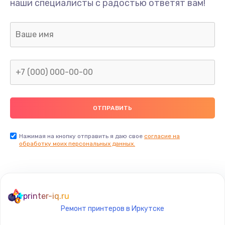
наши специалисты с радостью ответят вам!
1300 руб.
Заказать
Ремонт капиллярной трубки
400 руб.
Заказать
Замена блока питания
1000 руб.
Заказать
Нажимая на кнопку отправить я даю свое
согласие на
обработку моих персональных данных.
Прошивка / разблокировка
900 руб.
Заказать
printer-iq.ru
Ремонт принтеров в Иркутске
Замена термостата