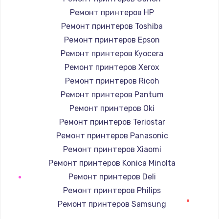
1400 руб.
Ремонт принтеров HP
Заказать
Ремонт принтеров Toshiba
Ремонт принтеров Epson
Замена / ремонт электронного модуля
управления
Ремонт принтеров Kyocera
600 руб.
Ремонт принтеров Xerox
Ремонт принтеров Ricoh
Заказать
Ремонт принтеров Pantum
Замена конфорки
Ремонт принтеров Oki
1100 руб.
Ремонт принтеров Teriostar
Заказать
Ремонт принтеров Panasonic
Ремонт принтеров Xiaomi
Замена платы сенсора
Ремонт принтеров Konica Minolta
900 руб.
Ремонт принтеров Deli
Заказать
Ремонт принтеров Philips
Ремонт принтеров Samsung
Замена регулятора режимов конфорки
Ремонт принтеров Kodak