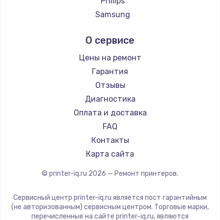
Philips
2500 руб.
Samsung
Заказать
Kodak
О сервисе
Lexmark
Замена электроконфорки
Sharp
Цены на ремонт
1300 руб.
TSC
Гарантия
Заказать
Fujitsu
Отзывы
Godex
Диагностика
Техобслуживание
Оплата и доставка
900 руб.
FAQ
Заказать
Контакты
Карта сайта
Установка / подключение / демонтаж
1300 руб.
© printer-iq.ru
2026
— Ремонт принтеров.
Заказать
Сервисный центр printer-iq.ru является пост гарантийным
(не авторизованным) сервисным центром. Торговые марки,
Прошивка
перечисленные на сайте printer-iq.ru, являются