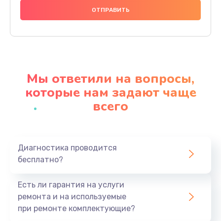
1000 руб.
Заказать
Ремонт материнской платы
4500 руб.
Мы ответили на вопросы,
Заказать
которые нам задают чаще
всего
Профилактическая чистка
1000 руб.
Заказать
Диагностика проводится
бесплатно?
Прошивка BIOS
1920 руб.
Есть ли гарантия на услуги
Заказать
ремонта и на используемые
при ремонте комплектующие?
Замена северного моста