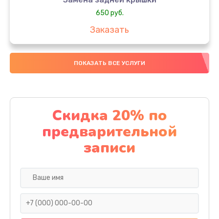
650 руб.
Заказать
Замена аккумулятора
ПОКАЗАТЬ ВСЕ УСЛУГИ
4000 руб.
Заказать
Замена материнской платы
Скидка 20% по
1100 руб.
предварительной
Заказать
записи
Замена масла
750 руб.
Заказать
Замена праймера