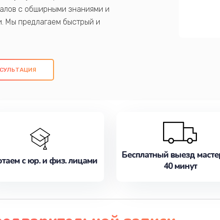
алов с обширными знаниями и
и. Мы предлагаем быстрый и
ем оригинальных компонентов, а также
ых работ. Наша цель - предоставить
ое обслуживание, удовлетворяя их
СУЛЬТАЦИЯ
медлите записаться на ремонт уже
Бесплатный выезд масте
таем с юр. и физ. лицами
40 минут