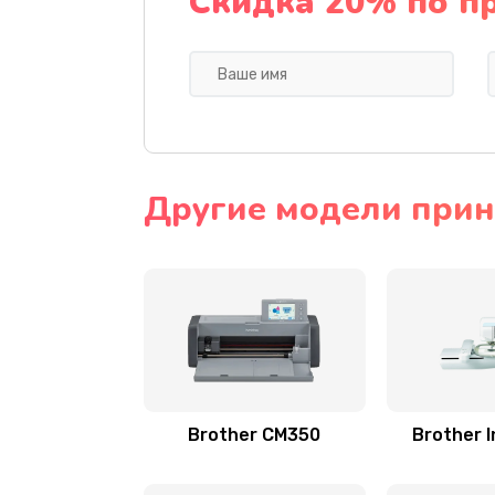
Скидка 20% по п
Другие модели прин
Brother CM350
Brother I