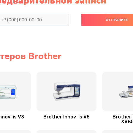
редварительной записи
теров Brother
nnov-is V3
Brother Innov-is V5
Brother 
XV8