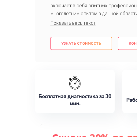
включает в себя опытных профессион
многолетним опытом в данной област
качественный ремонт с использовани
гарантируем качество всех проведенн
клиентам надежное и профессиональн
УЗНАТЬ СТОИМОСТЬ
КОН
потребности наилучшим образом. Не 
сейчас!
Бесплатная диагностика за 30
Рабо
мин.