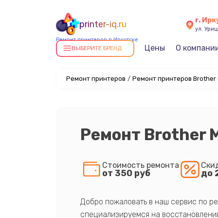
г. Ирк
printer-iq.ru
ул. Уриц
Ремонт принтеров в Иркутске
Цены
О компани
ВЫБЕРИТЕ БРЕНД
Ремонт принтеров
/
Ремонт принтеров Brother 
Ремонт Brother
Стоимость ремонта
Ски
от 350 руб
до 
Добро пожаловать в наш сервис по ре
специализируемся на восстановлении