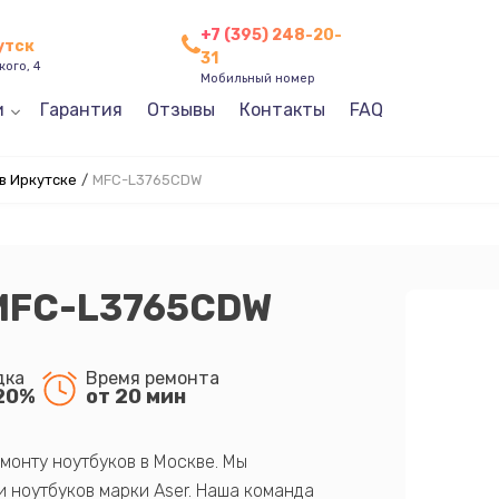
+7 (395) 248-20-
утск
31
кого, 4
Мобильный номер
и
Гарантия
Отзывы
Контакты
FAQ
в Иркутске
/
MFC-L3765CDW
 MFC-L3765CDW
дка
Время ремонта
20%
от 20 мин
монту ноутбуков в Москве. Мы
 ноутбуков марки Aser. Наша команда